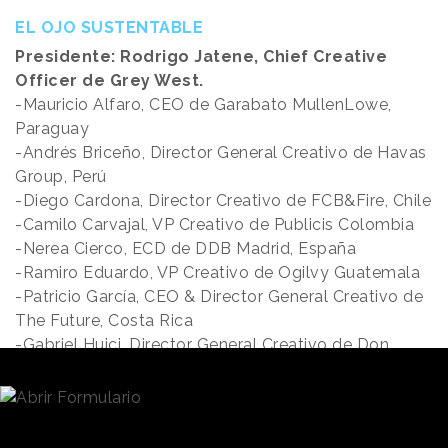
EL OJO SUSTENTABLE
Presidente: Rodrigo Jatene, Chief Creative
Officer de Grey West.
-Mauricio Alfaro, CEO de Garabato MullenLowe,
Paraguay
-Andrés Briceño, Director General Creativo de Havas
Group, Perú
-Diego Cardona, Director Creativo de FCB&Fire, Chile
-Camilo Carvajal, VP Creativo de Publicis Colombia
-Nerea Cierco, ECD de DDB Madrid, España
-Ramiro Eduardo, VP Creativo de Ogilvy Guatemala
-Patricio García, CEO & Director General Creativo de
The Future, Costa Rica
-Gabriel Huici, Director General Creativo de Don,
Argentina
-Gabriel Lista, Director General Creativo de Camara\
TBWA, Uruguay
-Salvador Lister, Gerente Creativo de Cazar DDB,