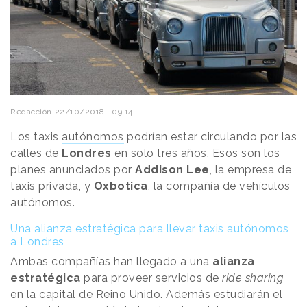
Redacción
22/10/2018 · 09:14
Los taxis
autónomos
podrían estar circulando por las
calles de
Londres
en solo tres años. Esos son los
planes anunciados por
Addison Lee
, la empresa de
taxis privada, y
Oxbotica
, la compañía de vehículos
autónomos.
Una alianza estratégica para llevar taxis autónomos
a Londres
Ambas compañías han llegado a una
alianza
estratégica
para proveer servicios de
ride sharing
en la capital de Reino Unido. Además estudiarán el