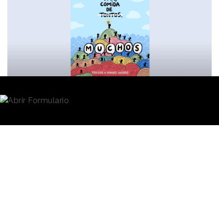
Redacción
17/10/2025 · 08:28
Pan con pan, ya no es comida de tontos, sino
comida de muchos en la nueva campaña de
Manos
Unidas
.
La ONG ha reinventado algunos de los
refranes populares relacionados con la comida para
concienciar a la sociedad acerca de la permanente
problemática del hambre a nivel internacional.
Desarrollada en colaboración con la agencia
barcelonesa
Miller O’Connor, “Refranes contra el
hambre”
se ha puesto en marcha coincidiendo con