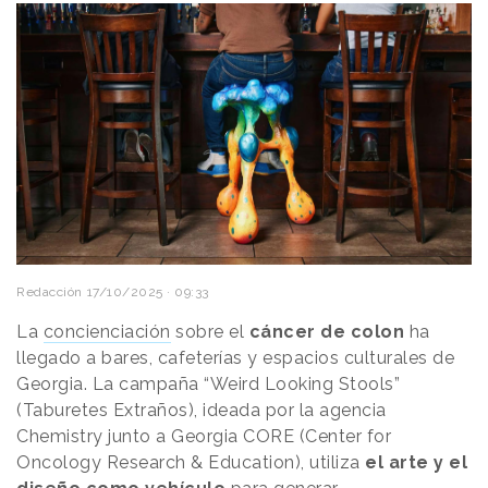
Redacción
17/10/2025 · 09:33
La
concienciación
sobre el
cáncer de colon
ha
llegado a bares, cafeterías y espacios culturales de
Georgia. La campaña “Weird Looking Stools”
(Taburetes Extraños), ideada por la agencia
Chemistry junto a Georgia CORE (Center for
Oncology Research & Education), utiliza
el arte y el