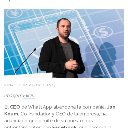
Redacción
02/05/2018 · 10:14
Imagen:
Flickr
El
CEO
de
WhatsApp
abandona la compañía.
Jan
Koum
, Co-Fundador y CEO de la empresa, ha
anunciado que dimite de su puesto tras
enfrentamientos con
Facebook
, que
compró la