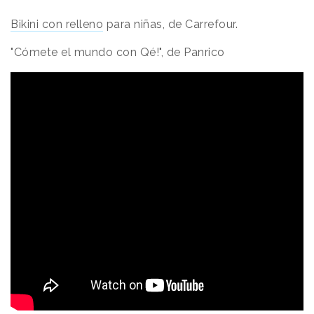
Bikini con relleno
para niñas, de Carrefour.
"Cómete el mundo con Qé!", de Panrico