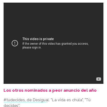
Los otros nominados a peor anuncio del año
#tudecides, de Desigua
l. "La vida es chula", "Tú
decides”.