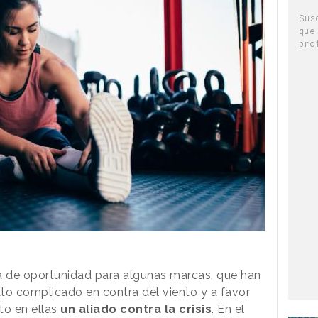
Sus
que
pro
a de oportunidad para algunas marcas, que han
to complicado en contra del viento y a favor
to en ellas
un aliado contra la crisis
. En el