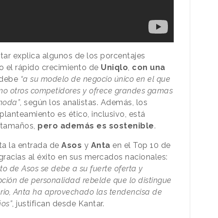
tar explica algunos de los porcentajes
 el rápido crecimiento de
Uniqlo
,
con una
 debe
“a su modelo de negocio único en el que
mo otros competidores y ofrece grandes gamas
moda”
, según los analistas. Además, los
anteamiento es ético, inclusivo, está
y tamaños,
pero además es sostenible
.
a la entrada de
Asos
y
Anta
en el Top 10 de
acias al éxito en sus mercados nacionales:
nto de Asos se debe a su fuerte oferta y
epción de personalidad rebelde que lo distingue
ario, Anta ha aprovechado las tendencisa de
ños”
, justifican desde Kantar.