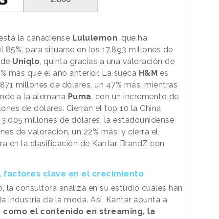
 está la canadiense
Lululemon
, que ha
 85%, para situarse en los 17.893 millones de
a de
Uniqlo
, quinta gracias a una valoración de
8% más que el año anterior. La sueca
H&M
es
.871 millones de dólares, un 47% más, mientras
onde a la alemana
Puma
, con un incremento de
ones de dólares. Cierran el top 10 la China
n 3.005 millones de dólares; la estadounidense
ones de valoración, un 22% más; y cierra el
tra en la clasificación de Kantar BrandZ con
 factores clave en el crecimiento
 la consultora analiza en su estudio cuáles han
la industria de la moda. Así, Kantar apunta a
 como el contenido en streaming, la