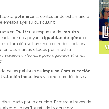
atado la
polémica
al contestar de esta manera
enviaba ayer su currículum:
traba en
Twitter
la respuesta de
Impulsa
gencia por no apoyar la
igualdad de género
las que también se han unido en redes sociales
V
s
, ambas marcas citadas por Impulsa
e necesitan un hombre para aguantar el ritmo,
c.”
.
do de las palabras de
Impulsa Comunicación
tratación inclusivas
y comprometiéndose a
disculpado por lo ocurrido. Primero a través de
a abierto un perfil a raíz de lo ocurrido: