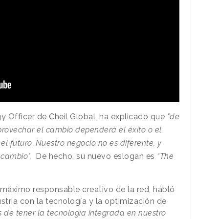
gy Officer de Cheil Global, ha explicado que
"de
aprovechar el cambio dependerá el éxito o el
l futuro. Nuestro negocio no es diferente, y
cambio".
De hecho, su nuevo eslogan es
“The
 máximo responsable creativo de la red, habló
stria con la tecnología y la optimización de
 de tener la tecnología integrada en nuestro