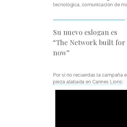
tecnológica, comunicación de mar
Su nuevo eslogan es
“The Network built for
now”
Por si no recuerdas la campaña 
pieza alabada en Cannes Lions
: