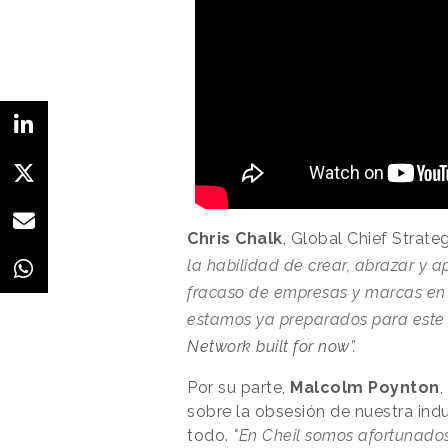
Chris Chalk
, Global Chief Strate
la habilidad de crear, abrazar y 
fracaso de empresas y marcas en e
estamos ya preparados para este 
Network built for now”.
Por su parte,
Malcolm Poynton
,
sobre la obsesión de nuestra indu
todo.
"En Cheil somos afortunados