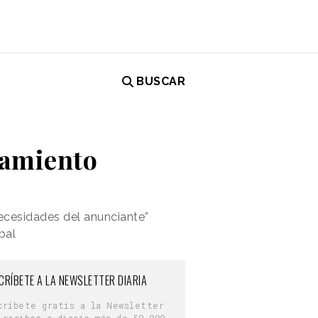
BUSCAR
namiento
necesidades del anunciante”
bal
CRÍBETE A LA NEWSLETTER DIARIA
críbete gratis a la Newsletter
 reciben a diario más de 50.000