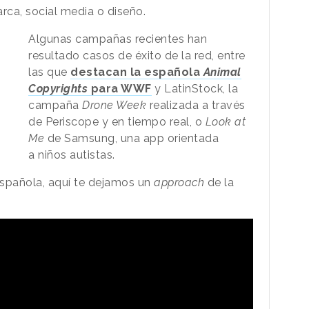
ca, social media o diseño.
Algunas campañas recientes han
resultado casos de éxito de la red, entre
las que
destacan la española
Animal
Copyrights
para WWF
y LatinStock, la
campaña
Drone Week
realizada a través
de Periscope y en tiempo real, o
Look at
Me
de Samsung, una app orientada
a niños autistas.
española, aquí te dejamos un
approach
de la