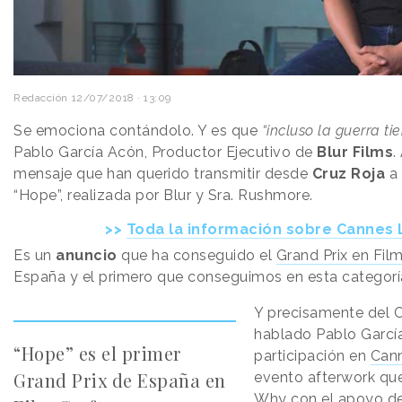
Redacción
12/07/2018 · 13:09
Se emociona contándolo. Y es que
“incluso la guerra ti
Pablo García Acón, Productor Ejecutivo de
Blur Films
.
mensaje que han querido transmitir desde
Cruz Roja
a 
“Hope”, realizada por Blur y Sra. Rushmore.
>>
Toda la información sobre Cannes 
Es un
anuncio
que ha conseguido el
Grand Prix en Film
España y el primero que conseguimos en esta categor
Y precisamente del C
hablado Pablo Garcí
“Hope” es el primer
participación en
Cann
Grand Prix de España en
evento afterwork qu
Why con el apoyo d