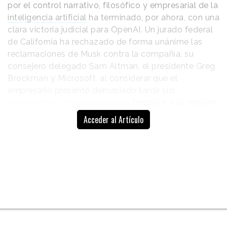
por el control narrativo, filosófico y empresarial de la
inteligencia artificial
ha terminado, por ahora, con una
clara victoria judicial para OpenAI. Un jurado federal
de California ha rechazado de forma unánime las
reclamaciones de Musk contra la compañía, su
consejero delegado Sam Altman, el presidente Greg
Brockman y Microsoft, al considerar que el
empresario presentó demasiado tarde sus
acusaciones sobre la supuesta
traición a la misión
fundacional
de OpenAI.
Acceder al Artículo
El veredicto pone fin a uno de los procesos más
observados de la industria tecnológica reciente y
despeja una de las principales amenazas legales
sobre OpenAI justo cuando la compañía avanza
hacia una potencial salida a bolsa que podría
convertirse en una de las mayores de la historia de
Wall Street.