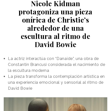
La disputa se remontaba al origen mismo de OpenAI.
Nicole Kidman
Musk, Altman y Brockman participaron en 2015 en la
protagoniza una pieza
creación del laboratorio como una organización sin
onírica de Christie’s
ánimo de lucro orientada, al menos sobre el papel, a
desarrollar inteligencia artificial
“en beneficio de la
alrededor de una
humanidad”.
Sin embargo, Musk acusaba a la
escultura al ritmo de
compañía de haber abandonado ese propósito
David Bowie
original al transformarse progresivamente en una
estructura empresarial con ánimo de lucro
y
cerrar acuerdos multimillonarios, especialmente con
La actriz interactúa con “Danaïde”, una obra de
Microsoft.
Constantin Brancusi considerada el nacimiento de
El fundador de Tesla
la escultura moderna
sostenía que había aportado
La pieza transforma la contemplación artística en
Musk acusaba a
cerca de 38 millones de
una experiencia emocional y sensorial al ritmo de
la compañía de
dólares bajo la premisa de
David Bowie
que OpenAI seguiría
abandonar su
operando como una
propósito al
organización sin ánimo de
transformarse en