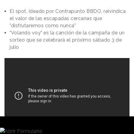
El spot, ideado por Contrapunto BBDO, reivindica
el valor de las escapadas cercanas que
"disfrutaremos como nunca"
"Volando voy" es la canción de la campaña de un
sorteo que se celebrará el próximo sábado 3 de
julio