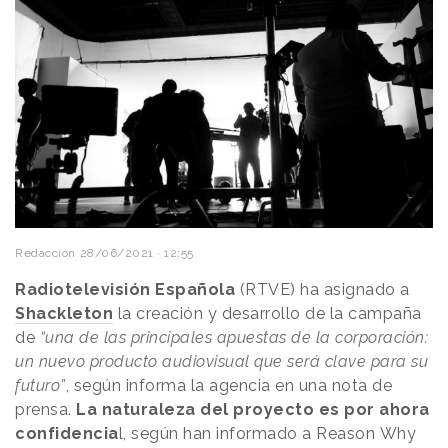
Redacción
28/06/2021 · 12:55
Radiotelevisión Española
(RTVE) ha asignado a
Shackleton
la creación y desarrollo de la campaña
de
“una de las principales apuestas de la corporación:
un nuevo producto audiovisual que será clave para su
futuro”
, según informa la agencia en una nota de
prensa.
La naturaleza del proyecto es por ahora
confidencia
l, según han informado a Reason
.
Why