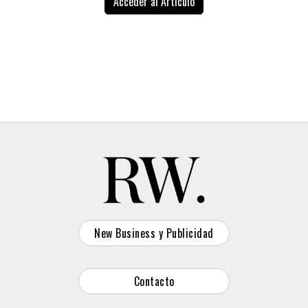
Acceder al Artículo
donde lo mejor de todo es que son muy buena gente y
“Buoni Sole” se plantea así como algo más que una
divertidos. Un rol con impacto real en negocio, marca y
campaña de sensibilización
: busca modificar
transformación”
, ha señalado.
comportamientos a gran escala mediante una
solución operativa integrada en la estructura
empresarial. La marca invita ahora a más compañías
a sumarse a la iniciativa, con la ambición de
consolidar un nuevo estándar en la protección de
trabajadores expuestos al sol.
New Business y Publicidad
Contacto