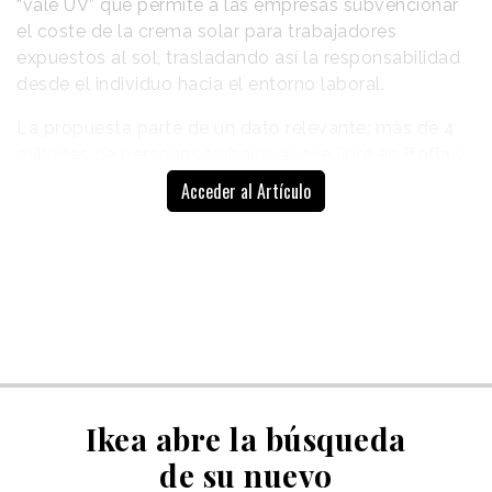
“vale UV” que permite a las empresas subvencionar
el coste de la crema solar para trabajadores
expuestos al sol, trasladando así la responsabilidad
desde el individuo hacia el entorno laboral.
La propuesta parte de un dato relevante: más de 4
millones de personas trabajan al aire libre en
Italia
y
presentan un riesgo significativamente mayor de
Acceder al Artículo
desarrollar
cáncer de piel
. Sin embargo, más de la
mitad no utilizan protección solar de forma habitual,
en gran parte por el coste que supone mantener una
cobertura adecuada. Frente a esta realidad, la marca
plantea integrar la fotoprotección en los sistemas de
beneficios corporativos, equiparándola a otros
elementos básicos de seguridad laboral.
Ikea abre la búsqueda
de su nuevo