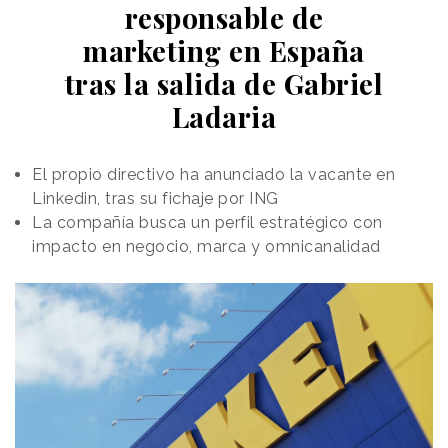
responsable de
marketing en España
tras la salida de Gabriel
Ladaria
Desarrollada junto a BETC Paris y Havas, la iniciativa
traslada el mecanismo conocido los
buoni pasto
El propio directivo ha anunciado la vacante en
(vales de comida) al ámbito de la
salud
. De esta
Linkedin, tras su fichaje por ING
forma, las empresas contribuyen económicamente
La compañía busca un perfil estratégico con
al acceso a protectores solares, convirtiendo un
impacto en negocio, marca y omnicanalidad
hábito individual en un estándar colectivo con el fin
de redefinir la percepción de la
protección solar
como parte del equipamiento básico de
trabajo
, al mismo nivel que un casco o un chaleco
reflectante.
Para impulsar su adopción, La Roche-Posay ha
activado un programa piloto con empresas de