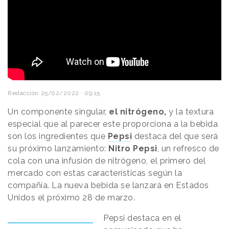
Redacción
25/02/2022 · 09:15
Un componente singular,
el nitrógeno,
y la textura
especial que al parecer este proporciona a la bebida
son los ingredientes que
Pepsi
destaca del que será
su próximo lanzamiento:
Nitro Pepsi
, un refresco de
cola con una infusión de nitrógeno, el primero del
mercado con estas características según la
compañía. La nueva bebida se lanzará en Estados
Unidos el próximo 28 de marzo.
Pepsi destaca en el