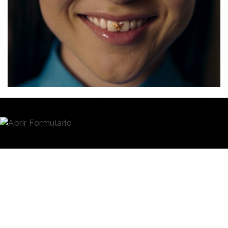
Redacción
26/10/2023 · 21:25
(Actualizado: 26/10/2023 · 22:48)
Cupra
ha sido la marca destacada en la entrega de
los
Premios Eficacia
2023
. La firma de Seat se ha
hecho con el máximo galardón del certamen, el
Gran Premio a la Eficacia,
por la estrategia
publicitaria y de comunicación seguida por la
compañía, de la mano de la agencia creativa
&Rosàs
y la agencia de medios
PHD Media
, para
posicionar a Cupra como marca independiente
desde su lanzamiento en 2019. Además de este