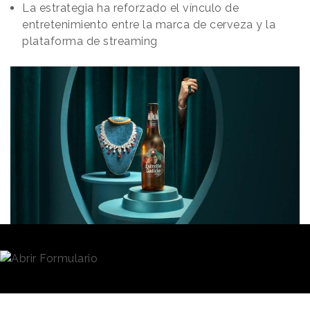
La estrategia ha reforzado el vínculo de
entretenimiento entre la marca de cerveza y la
plataforma de streaming
Redacción
24/10/2024 · 21:04
(Actualizado: 24/10/2024 · 23:59)
Estrella Galicia
y
Netflix
han sido las marcas
destacadas en la entrega de los
Premios Eficacia
2024
, al hacerse con el máximo galardón del