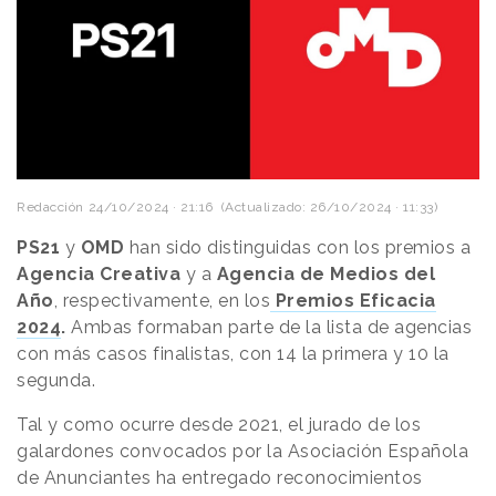
Redacción
24/10/2024 · 21:16
(Actualizado: 26/10/2024 · 11:33)
PS21
y
OMD
han sido distinguidas con los premios a
Agencia Creativa
y a
Agencia de Medios del
Año
, respectivamente, en los
Premios Eficacia
2024
.
Ambas formaban parte de la lista de agencias
con más casos finalistas, con 14 la primera y 10 la
segunda.
Tal y como ocurre desde 2021, el jurado de los
galardones convocados por la Asociación Española
de Anunciantes ha entregado reconocimientos