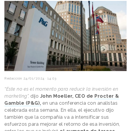
Redacción
24/01/2024 · 14:03
“Este no es el momento para reducir la inversión en
marketing”,
dijo
John Moeller, CEO de
Procter &
Gamble (P&G),
en una conferencia con analistas
celebrada esta semana. En ella, el ejecutivo dijo
también que la compañía va a intensificar sus
esfuerzos para mejorar el retorno de esa inversión,