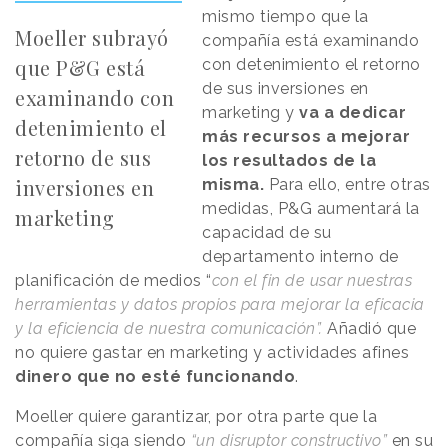
mismo tiempo que la
Moeller subrayó
compañía está examinando
que P&G está
con detenimiento el retorno
de sus inversiones en
examinando con
marketing y
va a dedicar
detenimiento el
más recursos a mejorar
retorno de sus
los resultados de la
inversiones en
misma.
Para ello, entre otras
medidas, P&G aumentará la
marketing
capacidad de su
departamento interno de
planificación de medios “
con el fin de usar nuestras
herramientas y datos propios para mejorar la eficacia
y la eficiencia de nuestra comunicación”.
Añadió que
no quiere gastar en marketing y actividades afines
dinero que no esté funcionando
.
Moeller quiere garantizar, por otra parte que la
compañía siga siendo
“un disruptor constructivo”
en su