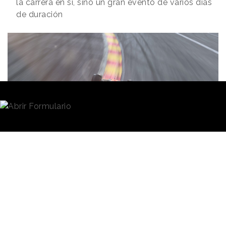
la carrera en sí, sino un gran evento de varios días
de duración
Redacción
24/01/2024 · 11:56
La visibilidad televisiva global y la que le va a dar al
evento
la ciudad de Madrid son
las grandes
oportunidades que ofrece a las marcas la
celebración de un Gran Premio de Fórmula 1
en