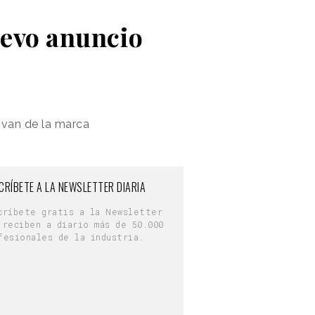
uevo anuncio
ivan de la marca
CRÍBETE A LA NEWSLETTER DIARIA
críbete gratis a la Newsletter
 reciben a diario más de 50.000
fesionales de la industria.