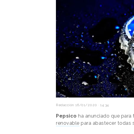
Redacción
16/01/2020 · 14:34
Pepsico
ha anunciado que para fi
renovable
para abastecer todas 