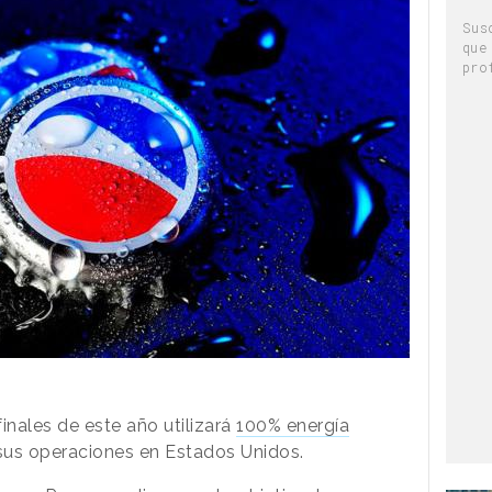
Sus
que
pro
nales de este año utilizará
100% energía
sus operaciones en Estados Unidos.