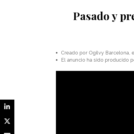
Pasado y pr
Creado por Ogilvy Barcelona, e
El anuncio ha sido producido po