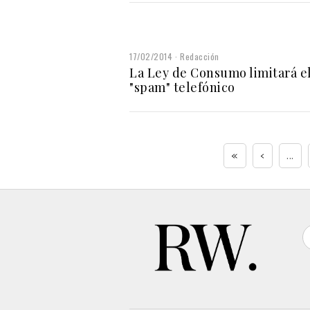
17/02/2014
Redacción
La Ley de Consumo limitará e
"spam" telefónico
«
‹
...