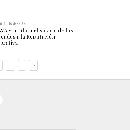
2014
Redacción
VA vinculará el salario de los
eados a la Reputación
orativa
...
›
»