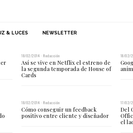
UZ & LUCES
NEWSLETTER
18/02/2014
Redacción
18/02/
mer
Así se vive en Netflix el estreno de
Goog
la segunda temporada de House of
anim
Cards
18/02/2014
Redacción
17/02/
Cómo conseguir un feedback
Del 
do
positivo entre cliente y diseñador
Offi
el l