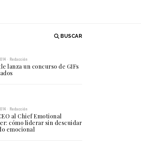
BUSCAR
2014
Redacción
le lanza un concurso de GIFs
ados
2014
Redacción
CEO al Chief Emotional
cer: cómo liderar sin descuidar
ado emocional