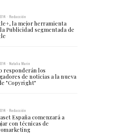
2014
Redacción
le+, la mejor herramienta
 la Publicidad segmentada de
le
2014
Natalia Marin
 responderán los
gadores de noticias a la nueva
de "Copyright"
2014
Redacción
aset España comenzará a
ajar con técnicas de
omarketing