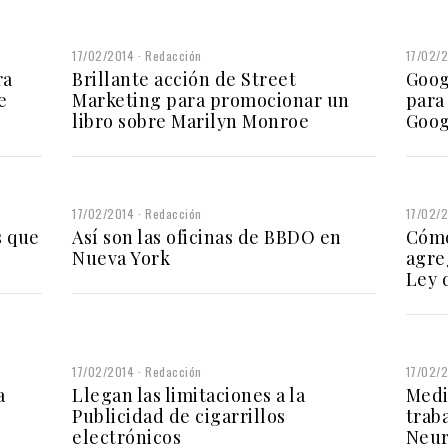
17/02/2014
Redacción
17/02/
ra
Brillante acción de Street
Goog
e
Marketing para promocionar un
para
libro sobre Marilyn Monroe
Goog
17/02/2014
Redacción
17/02/
s que
Así son las oficinas de BBDO en
Cómo
Nueva York
agre
Ley 
17/02/2014
Redacción
17/02/
a
Llegan las limitaciones a la
Medi
Publicidad de cigarrillos
trab
electrónicos
Neur