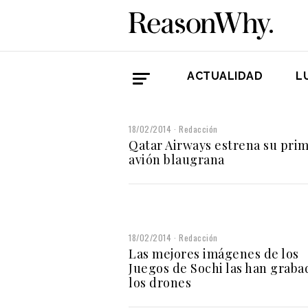
ACTUALIDAD
L
18/02/2014
Redacción
Qatar Airways estrena su pri
avión blaugrana
18/02/2014
Redacción
Las mejores imágenes de los
Juegos de Sochi las han graba
los drones