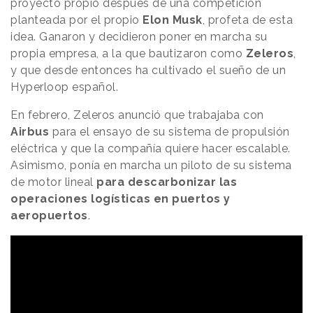
proyecto propio después de una competición
planteada por el propio
Elon Musk
, profeta de esta
idea. Ganaron y decidieron poner en marcha su
propia empresa, a la que bautizaron como
Zeleros
,
y que desde entonces ha cultivado el sueño de un
Hyperloop español.
En febrero, Zeleros anunció que trabajaba con
Airbus
para el ensayo de su sistema de propulsión
eléctrica y que la compañía quiere hacer escalable.
Asimismo, ponía en marcha un piloto de su sistema
de motor lineal
para descarbonizar las
operaciones logísticas en puertos y
aeropuertos
.