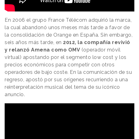
En 2006 el grupo France Télécom adquirió la marca,
la cual abandonó unos meses más tarde a favor de
la consolidación de Orange en España. Sin embargo,
seis años más tarde, en
2012, la compañía revivió
y relanzó Amena como OMV
(operador móvil
virtual) apostando por el segmento low cost y los
precios económicos para competir con otros
operadores de bajo coste. En la comunicación de su
regreso, apostó por sus orígenes recurriendo a una
reinterpretación musical del tema de su icónico
anuncio.