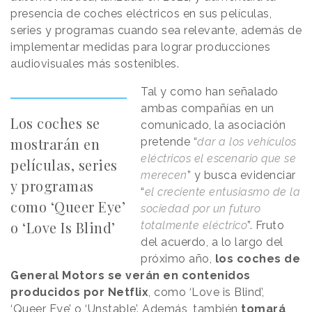
presencia de coches eléctricos en sus películas,
series y programas cuando sea relevante, además de
implementar medidas para lograr producciones
audiovisuales más sostenibles.
Tal y como han señalado
ambas compañías en un
Los coches se
comunicado, la asociación
mostrarán en
pretende “
dar a los vehículos
eléctricos el escenario que se
películas, series
merecen
” y busca evidenciar
y programas
“
el creciente entusiasmo de la
como ‘Queer Eye’
sociedad por un futuro
o ‘Love Is Blind’
totalmente eléctrico
”. Fruto
del acuerdo, a lo largo del
próximo año,
los coches de
General Motors se verán en contenidos
producidos por Netflix
, como ‘Love is Blind’,
‘Queer Eye’ o ‘Unstable’. Además, también
tomará