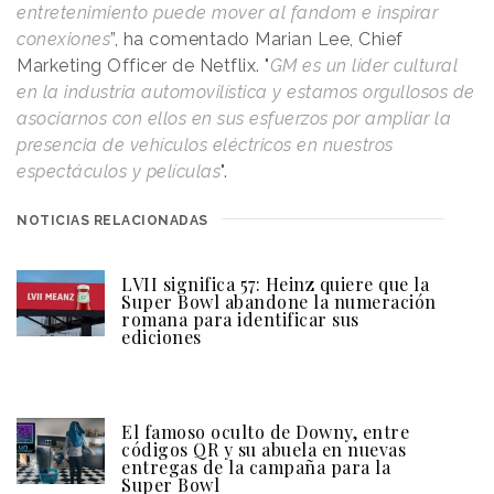
entretenimiento puede mover al fandom e inspirar
conexiones
”, ha comentado Marian Lee, Chief
Marketing Officer de Netflix. "
GM es un líder cultural
en la industria automovilística y estamos orgullosos de
asociarnos con ellos en sus esfuerzos por ampliar la
presencia de vehículos eléctricos en nuestros
espectáculos y películas
".
NOTICIAS RELACIONADAS
LVII significa 57: Heinz quiere que la
Super Bowl abandone la numeración
romana para identificar sus
ediciones
El famoso oculto de Downy, entre
códigos QR y su abuela en nuevas
entregas de la campaña para la
Super Bowl