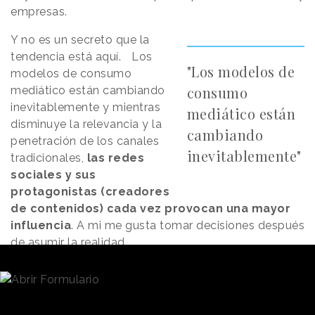
empresas.
Y no es un secreto que la
tendencia está aquí. Los
"Los modelos de
modelos de consumo
consumo
mediático están cambiando
inevitablemente y mientras
mediático están
disminuye la relevancia y la
cambiando
penetración de los canales
inevitablemente"
tradicionales,
las redes
sociales y sus
protagonistas (creadores
de contenidos) cada vez provocan una mayor
influencia
. A mi me gusta tomar decisiones después
de asumir la realidad.
Uno de lo más recientes fue el estreno de
última
película de "Spiderman"
. No lo hicieron los
canales tradicionales de los Estados Unidos, sino