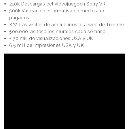
210k Descargas del videojuegoen Sony VR
500k Valoración informativa en medios no
pagados
X22 Las visitas de americanos a la web de Turisme
500.000 visitasa los murales cada semana
+ 70 mill de visualizaciones USA y UK
6,5 mill de impresiones USA y UK