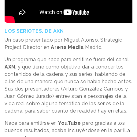
LOS SERIOTES, DE AXN
Un caso presentado por Miguel Alonso, Strategic
Project Director en
Arena Media
Madrid.
Un programa que nace para emitirse fuera del canal
AXN
, y que tiene como objetivo dar a conocer los
contenidos de la cadena y sus series, hablando de
ellas de una manera que nunca se había hecho antes.
Sus dos presentadores (Arturo González Campos y
Juan Gómez Jurado) entrevistan a personajes de la
vida real sobre alguna temática de las series de la
cadena, para saber cuánto de realidad hay en ellas.
Nace para emitirse en
YouTube
pero gracias a los
buenos resultados, acaba incluyéndose en la parrilla