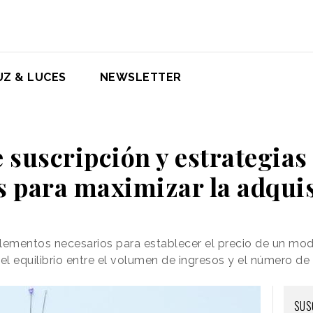
UZ & LUCES
NEWSLETTER
 suscripción y estrategias 
s para maximizar la adqui
lementos necesarios para establecer el precio de un mod
l equilibrio entre el volumen de ingresos y el número de
SUS