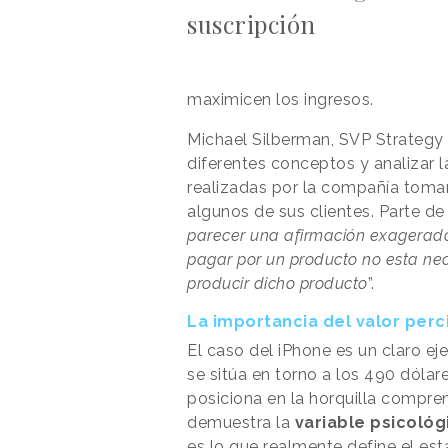
suscripción
maximicen los ingresos.
Michael Silberman, SVP Strategy 
diferentes conceptos y analizar l
realizadas por la compañía toma
algunos de sus clientes. Parte de 
parecer una afirmación exagerada
pagar por un producto no esta ne
producir dicho producto
”.
La importancia del valor perc
El caso del iPhone es un claro ej
se sitúa en torno a los 490 dóla
posiciona en la horquilla compren
demuestra la
variable psicológ
es lo que realmente define el est