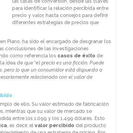
las tasas de conversión, desde las claves
para identificar la relación percibida entre
precio y valor, hasta consejos para definir
diferentes estrategias de precios que
en Piano, ha sido el encargado de desgranar los
as conclusiones de las investigaciones
ndo como referencia los
casos de éxito
de
la idea de que “
el precio es una ficción. Puede
, pero lo que un consumidor está dispuesto a
cesariamente relacionado con el valor de
ibido
emplo de ello. Su valor estimado de fabricación
res, mientras que su valor de mercado se
dida entre los 1.099 y los 1.499 dólares. Esto
ica
, es decir, el
valor percibido
del producto
ablecimiento de una estrategia de pricing. Por