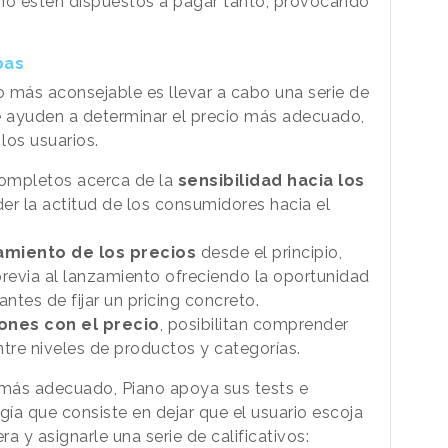
s no estén dispuestos a pagar tanto, provocando
bas
 lo más aconsejable es llevar a cabo una serie de
 ayuden a determinar el precio más adecuado,
los usuarios.
completos acerca de la
sensibilidad hacia los
r la actitud de los consumidores hacia el
miento de los precios
desde el principio,
 previa al lanzamiento ofreciendo la oportunidad
ntes de fijar un pricing concreto.
ones con el precio
, posibilitan comprender
ntre niveles de productos y categorías.
 más adecuado, Piano apoya sus tests e
ía que consiste en dejar que el usuario escoja
ra y asignarle una serie de calificativos: