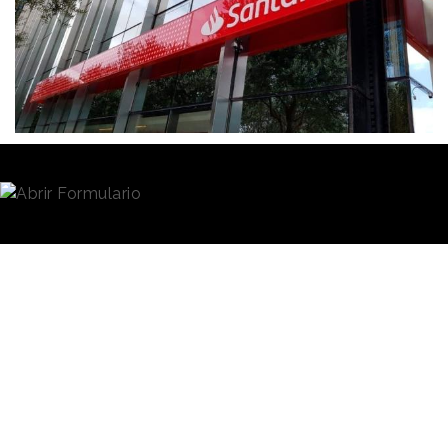
Redacción
23/03/2021 · 09:52
(Actualizado: 11/05/2021 · 18:50)
El banco Santander
vuelve a repetir como la
marca más valiosa de España, según el informe
"España 100" de
Brand Finance
. Le siguen Zara y
Movistar, que también mantienen su segunda y
tercera posición con respecto a 2020.
El estudio de Brand Finance
también muestra cómo la
Las 100 marcas
tendencia negativa del valor
más valiosas de
de marca continúa en 2021. Y
es que las 100 marcas más
España han