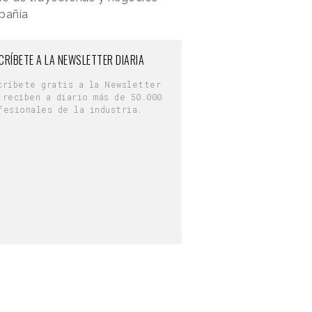
pañía
CRÍBETE A LA NEWSLETTER DIARIA
críbete gratis a la Newsletter
 reciben a diario más de 50.000
fesionales de la industria.