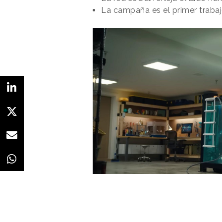
reflexionó sobre la posibilidad de
La campaña es el primer traba
con personas fallecidas.
“Si algui
puede haber formas en las que inter
afirmaba entonces. Aunque tamb
en el que pueda volverse poco sal
El documento de la patente inclu
usuario fallecido tiene un impac
de otros usuarios. Es decir, la p
interrupción del flujo social.
Y es que en plataformas cuya re
y del volumen de actividad,
una 
merma potencial en engagement. 
“cementerio digital” de perfiles in
NOTICIAS RELACIONADAS
“Dear algo”,
influir en e
algoritmo
Redacción
18/02/2026 · 08:43