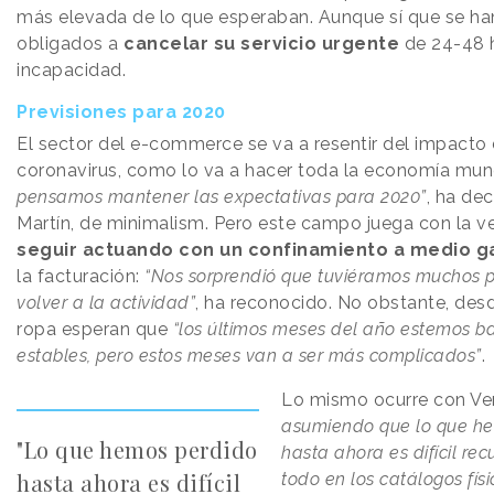
más elevada de lo que esperaban. Aunque sí que se ha
obligados a
cancelar su servicio urgente
de 24-48 
incapacidad.
Previsiones para 2020
El sector del e-commerce se va a resentir del impacto 
coronavirus, como lo va a hacer toda la economía mun
pensamos mantener las expectativas para 2020”
, ha de
Martín, de minimalism. Pero este campo juega con la v
seguir actuando con un confinamiento a medio g
la facturación:
“Nos sorprendió que tuviéramos muchos p
volver a la actividad”
, ha reconocido. No obstante, des
ropa esperan que
“los últimos meses del año estemos b
estables, pero estos meses van a ser más complicados”
.
Lo mismo ocurre con Ve
asumiendo que lo que h
"Lo que hemos perdido
hasta ahora es difícil rec
hasta ahora es difícil
todo en los catálogos fís