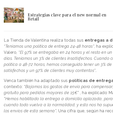
Estrategias clave para el new normal en
Retail
La Tienda de Valentina realiza todas sus
entregas a d
“Teníamos una política de entrega 24-48 horas”
, ha expl
Valero
,
“El 97% se entregaba en 24 horas y el resto en un
días. Teníamos un 3% de clientes insatisfechos. Cuando
política a 48-72 horas, hemos conseguido tener un 3% de 
satisfechos y un 97% de clientes muy contentos”
.
Venca también ha adaptado sus
políticas de entreg
contexto:
“Bajamos los gastos de envío para compensar,
gratuito para pedidos mayores de 15€”
, ha explicado Ma
"
Hemos habilitado la entrega a domicilio aplazada, para
cuando todo vuelva a la normalidad, y esto nos ha supu
los envíos de esta semana”
. Una cifra que, según ha rec