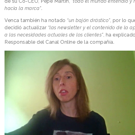
de su Co-CEO, Pepe Martín,
“todo el mundo entendió y 
hacia la marca”
.
Venca también ha notado
“un bajón drástico”
, por lo q
decidió actualizar
“las newsletter y el contenido de la a
a las necesidades actuales de los clientes”
, ha explicad
Responsable del Canal Online de la compañía.