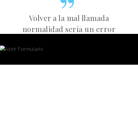
Volver a la mal llamada
normalidad sería un error
tremendo.- Javier Goyeneche
La moda no puede limitarse a crear prendas que
queden bien, sino que debe aceptar que su
misión
tiene que ir más allá del puro
negocio
.
“
Desgraciadamente esta situación hace que muchos
se salten sus valores y principios, pero es el momento
de mantenerse firme en los propósitos y objetivos
”,
asegura Javier.
Propuestas para un nuevo escenario
Por ello, ha querido compartir con los asistentes a la
sesión virtual de Thinking Heads la misma carta que