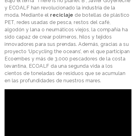
Bajo el lema “There is no planet B”, Javier Goyeneche
y ECOALF han revolucionado la industria de la
moda. Mediante el
reciclaje
de botellas de plástico
PET, redes usadas de pesca, restos del café,
algodón y lana o neumáticos viejos, la compañía ha
sido capaz de crear polímeros, hilos y tejidos
innovadores para sus prendas. Además, gracias a su
proyecto ‘Upcycling the oceans’, en el que participan
Ecoembes y más de 3.000 pescadores de la costa
levantina, ECOALF da una segunda vida a los
cientos de toneladas de residuos que se acumulan
en las profundidades de nuestros mares.