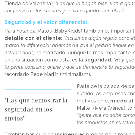
Tienda de Valentina).
“Los que lo hagan bien, van a gan
confianza de los clientes y se va a quedar con ellos”
.
Seguridad y el valor diferencial
Para Yolanda Matos (BabyKidds) también es important
detalle con el cliente
:
“Incluimos algún regalo para el
marca la diferencia; además de que el pedido llegue en
establecida”
, ha matizado. Aunque lo más importante,
en una situación como esta, es la
seguridad
.
“Hay que
la gente consuma online y que se demuestre la segurida
recordado Pepe Martín (minimalism).
Parte de la bajada de p
sufrido las empresas en
"Hay que demostrar la
motivos en el
miedo al
seguridad en los
Maite Rivera (Venca), lo
“gente que no sabe cóm
envíos"
los productos en nuestro
También han surgido
incidencias
propias de la reducc