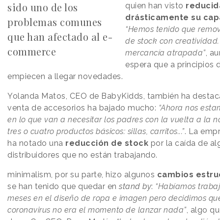
sido uno de los
quien han visto
reducid
drásticamente su cap
problemas comunes
“Hemos tenido que remov
que han afectado al e-
de stock con creatividad
commerce
mercancía atrapada”
, a
espera que a principios
empiecen a llegar novedades.
Yolanda Matos, CEO de BabyKidds, también ha destac
venta de accesorios ha bajado mucho:
“Ahora nos esta
en lo que van a necesitar los padres con la vuelta a la 
tres o cuatro productos básicos: sillas, carritos...”
. La emp
ha notado una
reducción de stock
por la caída de a
distribuidores que no están trabajando.
minimalism, por su parte, hizo algunos
cambios estru
se han tenido que quedar en
stand by
:
“Habíamos traba
meses en el diseño de ropa e imagen pero decidimos que
coronavirus no era el momento de lanzar nada”
, algo q