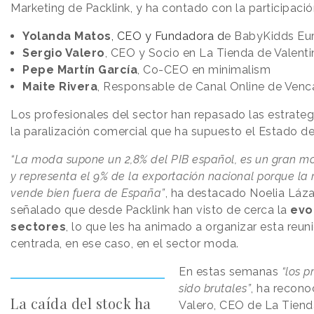
Marketing de Packlink, y ha contado con la participació
Yolanda Matos
, CEO y Fundadora d
e BabyKidds Eu
Sergio Valero
, CEO y Socio en La Tienda de Valenti
Pepe Martín García
, Co-CEO en minimalism
Maite Rivera
, Responsable de Canal Online de Venc
Los profesionales del sector han repasado las estrategi
la paralización comercial que ha supuesto el Estado d
“La moda supone un 2,8% del PIB español, es un gran mo
y representa el 9% de la exportación nacional porque l
vende bien fuera de España”
, ha destacado Noelia Láza
señalado que desde Packlink han visto de cerca la
evo
sectores
, lo que les ha animado a organizar esta reuni
centrada, en ese caso, en el sector moda.
En estas semanas
“los 
sido brutales”
, ha recono
La caída del stock ha
Valero, CEO de La Tienda