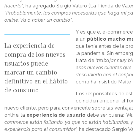
hacerlo”
, ha agregado Sergio Valero (La Tienda de Valen
“Probablemente, las compras necesarias que haga mi pa
online. Va a haber un cambio”
.
Y es que el e-commerce 
a un
público mucho m
La experiencia de
que tenía antes de la p
compra de los nuevos
la pandemia. Sin embarg
trata de
“trabajar muy bi
usuarios puede
esos nuevos clientes que
marcar un cambio
descubierto con el confi
definitivo en el hábito
como ha insistido Maite 
de consumo
Los responsables de es
coinciden en poner el fo
nuevo cliente, pero para convencerle sobre las ventaja
online, la
experiencia de usuario
debe ser buena:
“Mu
commerce están fallando, ya que no están habituados, 
experiencia para el consumidor”,
ha destacado Sergio Va