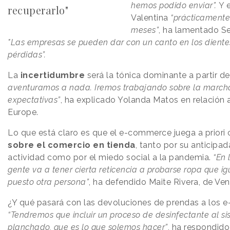
hemos podido enviar”.
Y
e
recuperarlo"
Valentina
“prácticamente
meses”
, ha lamentado Se
"Las empresas se pueden dar con un canto en los dientes
pérdidas”.
La
incertidumbre
será la tónica dominante a partir d
aventuramos a nada. Iremos trabajando sobre la marcha
expectativas”
, ha explicado Yolanda Matos en relación
Europe.
Lo que está claro es que el e-commerce juega a priori
sobre el comercio en tienda
, tanto por su anticipad
actividad como por el miedo social a la pandemia.
“En 
gente va a tener cierta reticencia a probarse ropa que ig
puesto otra persona”
, ha defendido Maite Rivera, de Ven
¿Y qué pasará con las devoluciones de prendas a los
“Tendremos que incluir un proceso de desinfectante al s
planchado, que es lo que solemos hacer”
, ha respondido