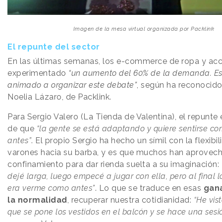
Imagen de la mesa virtual organizada por Packlink
El repunte del sector
En las últimas semanas, los e-commerce de ropa y acc
experimentado
“un aumento del 60% de la demanda. Es
animado a organizar este debate”
, según ha reconocido
Noelia Lázaro, de Packlink.
Para Sergio Valero (La Tienda de Valentina), el repunte
de que
“la gente se está adaptando y quiere sentirse co
antes”
. El propio Sergio ha hecho un símil con la flexibi
varones hacia su barba, y es que muchos han aprovec
confinamiento para dar rienda suelta a su imaginación:
dejé larga, luego empecé a jugar con ella, pero al final 
era verme como antes”
. Lo que se traduce en esas
gana
la normalidad
, recuperar nuestra cotidianidad:
“He vis
que se pone los vestidos en el balcón y se hace una sesi