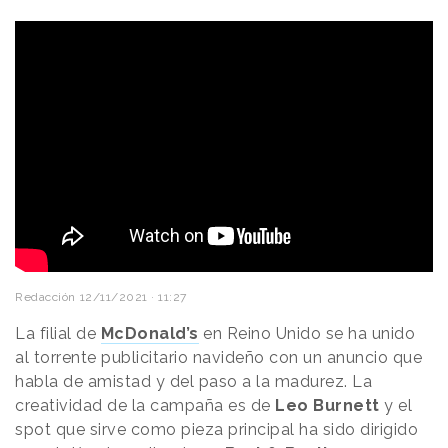
Redacción
12/11/2021 · 11:27
La filial de
McDonald’s
en Reino Unido se ha unido
al torrente publicitario navideño con un anuncio que
habla de amistad y del paso a la madurez. La
creatividad de la campaña es de
Leo Burnett
y el
spot que sirve como pieza principal ha sido dirigido