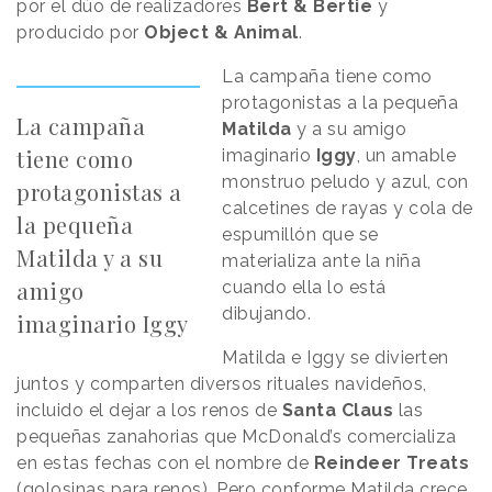
por el dúo de realizadores
Bert & Bertie
y
producido por
Object & Animal
.
La campaña tiene como
protagonistas a la pequeña
La campaña
Matilda
y a su amigo
tiene como
imaginario
Iggy
, un amable
monstruo peludo y azul, con
protagonistas a
calcetines de rayas y cola de
la pequeña
espumillón que se
Matilda y a su
materializa ante la niña
amigo
cuando ella lo está
dibujando.
imaginario Iggy
Matilda e Iggy se divierten
juntos y comparten diversos rituales navideños,
incluido el dejar a los renos de
Santa Claus
las
pequeñas zanahorias que McDonald’s comercializa
en estas fechas con el nombre de
Reindeer Treats
(golosinas para renos). Pero conforme Matilda crece