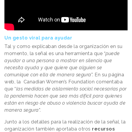
Un gesto viral para ayudar
Tal y como explicaban desde la organización en su
momento, la señal es una herramienta que “
puede
ayudar a una persona a mostrar en silencio que
necesita ayuda y que quiere que alguien se
comunique con ella de manera segura
”. En su página
web, la Canadian Women’s Foundation comentaba
que “
las medidas de aislamiento social necesarias por
la pandemia hacen que sea más difícil para quienes
están en riesgo de abuso o violencia buscar ayuda de
manera segura
”.
Junto a los detalles para la realización de la señal, la
organización también aportaba otros
recursos