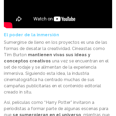
El poder de la inmersión
Sumergirse de lleno en los proyectos es una de las
formas de desatar la creatividad. Cineastas como
Tim Burton
mantienen vivas sus ideas y
conceptos creativos
una vez se encuentran en el
set de rodaje y se alimentan de la experiencia
inmersiva. Siguiendo esta idea, la industria
cinematográfica ha centrado muchas de sus
campañas publicitarias en el contenido editorial
creado in situ.
Así, películas como “Harry Potter” invitaron a
periodistas a formar parte de algunas escenas para
que
se sumergieran en el universo
, mientras que