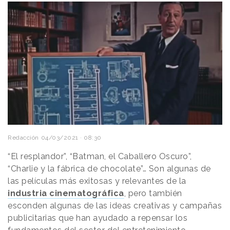
Redacción
04/03/2021 · 08:30
“El resplandor”, “Batman, el Caballero Oscuro”,
“Charlie y la fábrica de chocolate”… Son algunas de
las películas más exitosas y relevantes de la
industria cinematográfica
, pero también
esconden algunas de las ideas creativas y campañas
publicitarias que han ayudado a repensar los