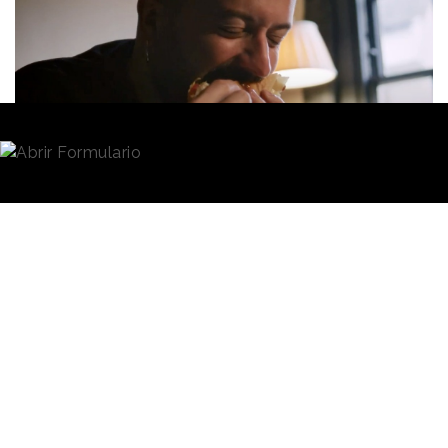
Redacción
07/03/2024 · 09:56
Foster’s Hollywood
ha lanzado una
nueva familia
de sándwiches
, recuperando así una categoría de
producto que esta marca tenía en el pasado y que
eliminó de su carta hace tiempo, para dar respuesta
a la demanda de los clientes que pedían que
volviera.
En una firme apuesta por la innovación constante de
producto, y habiendo renovado su carta casi por
completo en el último año, Foster's ha lanzado una
campaña de publicidad para este nuevo lanzamiento