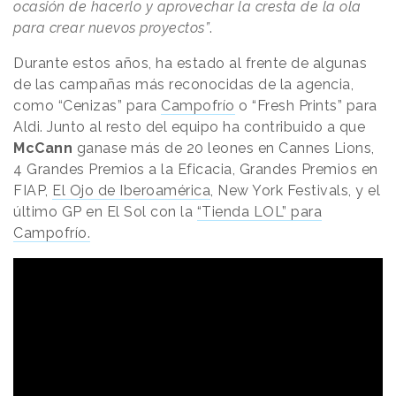
ocasión de hacerlo y aprovechar la cresta de la ola
para crear nuevos proyectos”
.
Durante estos años, ha estado al frente de algunas
de las campañas más reconocidas de la agencia,
como “Cenizas” para
Campofrío
o “Fresh Prints” para
Aldi. Junto al resto del equipo ha contribuido a que
McCann
ganase más de 20 leones en Cannes Lions,
4 Grandes Premios a la Eficacia, Grandes Premios en
FIAP,
El Ojo de Iberoamérica
, New York Festivals, y el
último GP en El Sol con la
“Tienda LOL” para
Campofrío.