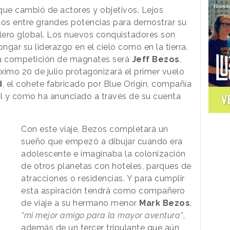
ue cambió de actores y objetivos. Lejos
os entre grandes potencias para demostrar su
blero global. Los nuevos conquistadores son
ngar su liderazgo en el cielo como en la tierra.
ta competición de magnates será
Jeff Bezos
,
óximo 20 de julio protagonizará el primer vuelo
d
, el cohete fabricado por Blue Origin, compañía
al y como ha anunciado a través de su cuenta
V
Con este viaje, Bezos completará un
sueño que empezó a dibujar cuando era
adolescente e imaginaba la colonización
de otros planetas con hoteles, parques de
atracciones o residencias. Y para cumplir
esta aspiración tendrá como compañero
de viaje a su hermano menor
Mark Bezos
,
“mi mejor amigo para la mayor aventura”
,
además de un tercer tripulante que aún