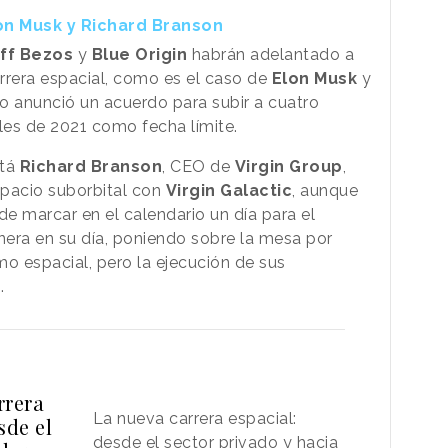
on Musk y Richard Branson
ff Bezos
y
Blue Origin
habrán adelantado a
arrera espacial, como es el caso de
Elon Musk
y
o anunció un acuerdo para subir a cuatro
nales de 2021 como fecha límite.
stá
Richard Branson
, CEO de
Virgin Group
,
spacio suborbital con
Virgin Galactic
, aunque
e marcar en el calendario un día para el
onera en su día, poniendo sobre la mesa por
mo espacial, pero la ejecución de sus
.
rrera
La nueva carrera espacial:
sde el
desde el sector privado y hacia