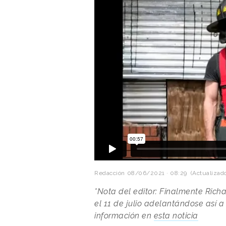
Redacción
08/06/2021 · 08:29
(Actualizado
*Nota del editor: Finalmente Richa
el 11 de julio adelantándose así a
información en
esta noticia