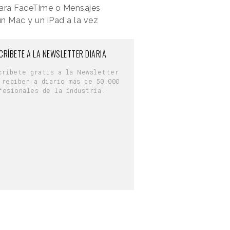
 para FaceTime o Mensajes
un Mac y un iPad a la vez
CRÍBETE A LA NEWSLETTER DIARIA
críbete gratis a la Newsletter
 reciben a diario más de 50.000
fesionales de la industria.