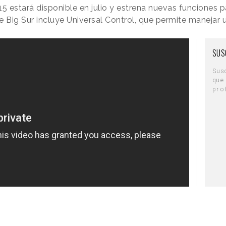
15 estará disponible en julio y estrena nuevas funciones
e Big Sur incluye Universal Control, que permite manejar 
SUS
Sus
que
pro