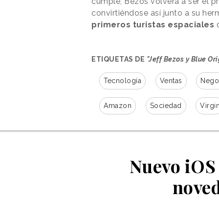
cumple, Bezos volverá a ser el pri
convirtiéndose así junto a su her
primeros turistas espaciales
d
ETIQUETAS DE
"Jeff Bezos y Blue Ori
Tecnología
Ventas
Nego
Amazon
Sociedad
Virgi
Nuevo iOS 
noved