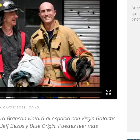
Sus
que
pro
: 05/07/2021 · 09:40)
rd Branson viajará al espacio con Virgin Galactic
 Jeff Bezos y Blue Origin. Puedes leer más