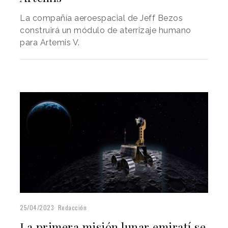
La compañía aeroespacial de Jeff Bezos
construirá un módulo de aterrizaje humano
para Artemis V.
25/04/2023
Redacción
La primera misión lunar emiratí se