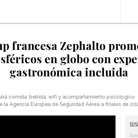
up francesa Zephalto prom
osféricos en globo con expe
gastronómica incluida
cluirá comida, bebida, wifi y acompañamiento psicológico
de la Agencia Europea de Seguridad Aérea a finales de 20
SUS
Sus