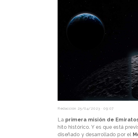
Redacción
25/04/2023 · 09:07
La
primera misión de Emirato
hito histórico. Y es que está prev
diseñado y desarrollado por el
M