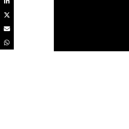
Redacción
25/04/2023 · 07:59
La carrera corporativa por la
con
competitiva en los últimos años,
Bezos, Elon Musk o Richard Branso
atmósfera con sus titánicos proye
Galactic). Pero la nueva era de 