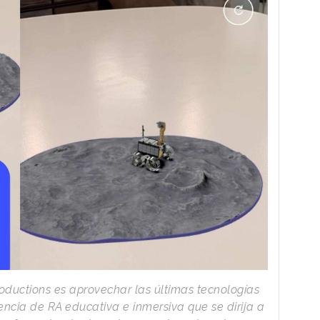
oductions es aprovechar las últimas tecnologías
encia de RA educativa e inmersiva que se dirija a