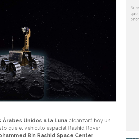
Sus
que
pro
s Árabes Unidos a la Luna
alcanzará hoy un
isto que el vehículo espacial Rashid Rover,
ohammed Bin Rashid Space Center