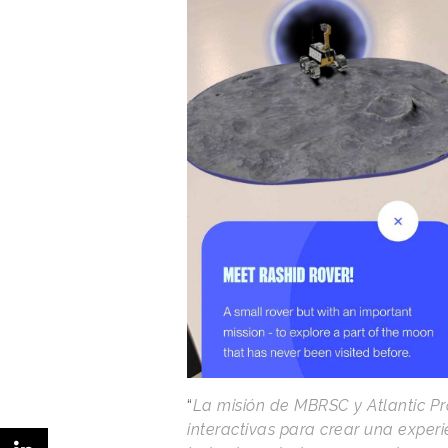
“
La misión de MBRSC y Atlantic Pr
interactivas para crear una experi