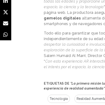
todas las edades y proporcione u
espacio, la ciencia y la tecnología
página web. La productora asegu
gemelos digitales
altamente de
smartphones y de navegadores de i
Todo ello para garantizar que tod
independientemente de su edad o
despertar la curiosidad e involuc
exploración de la superficie de la
Salem Humaid Al Marri, Directo
“
Con esta experiencia AR interacti
el interés por el espacio, la cienci
ETIQUETAS DE
"La primera misión l
experiencia de realidad aumentada"
Tecnología
Realidad Aument