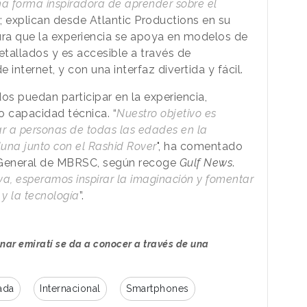
na forma inspiradora de aprender sobre el
”; explican desde Atlantic Productions en su
ra que la experiencia se apoya en modelos de
tallados y es accesible a través de
nternet, y con una interfaz divertida y fácil.
os puedan participar en la experiencia,
 capacidad técnica. “
Nuestro objetivo es
rar a personas de todas las edades en la
 luna junto con el Rashid Rover
", ha comentado
r General de MBRSC, según recoge
Gulf News
.
va, esperamos inspirar la imaginación y fomentar
a y la tecnología
”.
unar emiratí se da a conocer a través de una
ada
Internacional
Smartphones