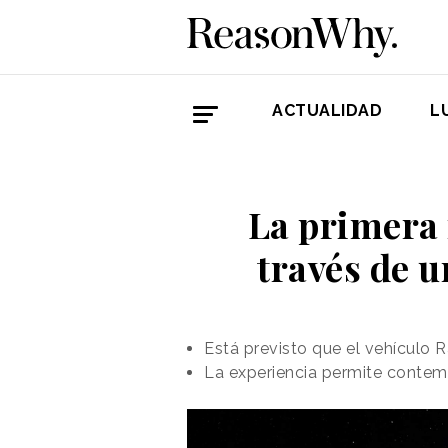
ACTUALIDAD
L
La primera 
través de 
Está previsto que el vehículo R
La experiencia permite contemp