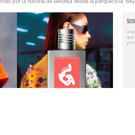
rrido por la historia de Bershka desde la perspectiva “be
SUS
Sus
que
pro