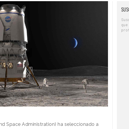
SUS
Sus
que
pro
nd Space Administration) ha seleccionado a