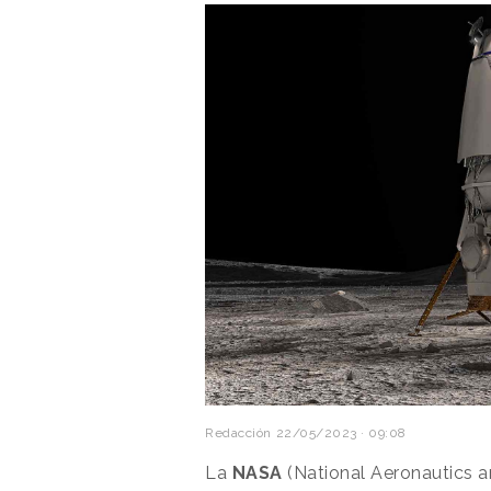
Redacción
22/05/2023 · 09:08
La
NASA
(National Aeronautics a