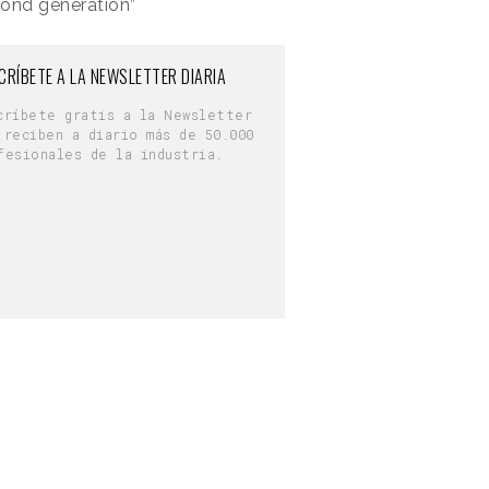
yond generation”
CRÍBETE A LA NEWSLETTER DIARIA
críbete gratis a la Newsletter
 reciben a diario más de 50.000
fesionales de la industria.