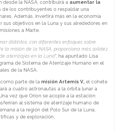
 desde la NASA, contribuirá a
aumentar la
s de los contribuyentes o respaldar una
unares. Además, invertirá más en la economía
r sus objetivos en la Luna y sus alrededores en
 misiones a Marte.
nar distintos, con diferentes enfoques sobre
e la misión de la NASA, proporciona más solidez
de aterrizajes en la Luna
”, ha apuntado Lisa
grama de Sistema de Aterrizaje Humano en el
ales de la NASA.
 como parte de la
misión Artemis V,
el cohete
á a cuatro astronautas a la órbita lunar a
 Una vez que Orion se acople a la estación
sferirán al sistema de aterrizaje humano de
semana a la región del Polo Sur de la Luna,
tíficas y de exploración.