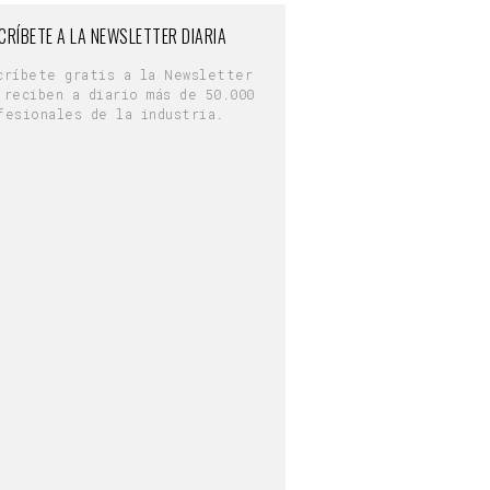
CRÍBETE A LA NEWSLETTER DIARIA
críbete gratis a la Newsletter
 reciben a diario más de 50.000
fesionales de la industria.