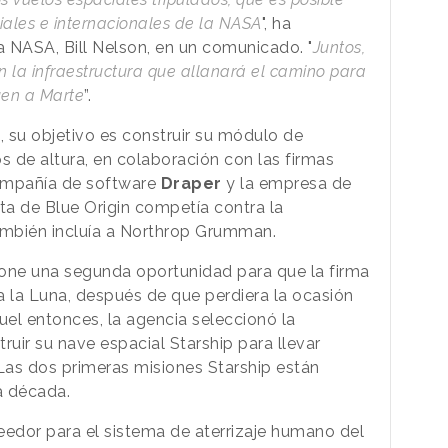
iales e internacionales de la NASA
", ha
 NASA, Bill Nelson, en un comunicado. "
Juntos,
 la infraestructura que allanará el camino para
uen a Marte
”.
 su objetivo es construir su módulo de
s de altura, en colaboración con las firmas
compañía de software
Draper
y la empresa de
ta de Blue Origin competía contra la
mbién incluía a Northrop Grumman.
pone una segunda oportunidad para que la firma
a la Luna, después de que perdiera la ocasión
uel entonces, la agencia seleccionó la
ruir su nave espacial Starship para llevar
. Las dos primeras misiones Starship están
a década.
eedor para el sistema de aterrizaje humano del