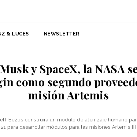
UZ & LUCES
NEWSLETTER
 Musk y SpaceX, la NASA se
gin como segundo proveedo
misión Artemis
eff Bezos construirá un módulo de aterrizaje humano par
1 para desarrollar módulos para las misiones Artemis III 