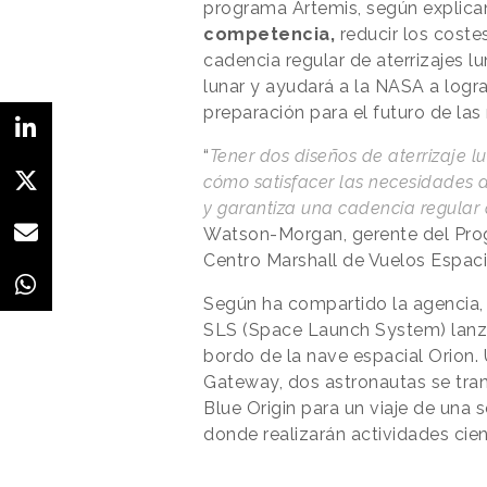
programa Artemis, según explican
competencia,
reducir los coste
cadencia regular de aterrizajes l
lunar y ayudará a la NASA a logra
preparación para el futuro de las
“
Tener dos diseños de aterrizaje lu
cómo satisfacer las necesidades d
y garantiza una cadencia regular 
Watson-Morgan, gerente del Pro
Centro Marshall de Vuelos Espaci
Según ha compartido la agencia,
SLS (Space Launch System) lanzar
bordo de la nave espacial Orion.
Gateway, dos astronautas se tran
Blue Origin para un viaje de una 
donde realizarán actividades cien