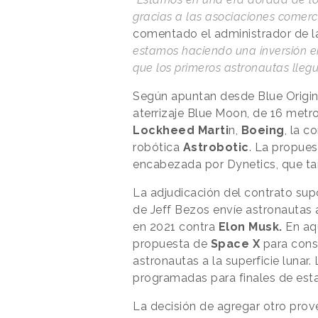
gracias a las asociaciones comerc
comentado el administrador de la
estamos haciendo una inversión en
que los primeros astronautas lleg
Según apuntan desde Blue Origin,
aterrizaje Blue Moon, de 16 metro
Lockheed Marti
n,
Boeing
, la 
robótica
Astrobotic
. La propues
encabezada por Dynetics, que ta
La adjudicación del contrato su
de Jeff Bezos envíe astronautas 
en 2021 contra
Elon Musk.
En aq
propuesta de
Space X
para const
astronautas a la superficie lunar
programadas para finales de est
La decisión de agregar otro prov