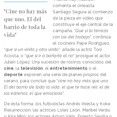
comenta el cineasta
"Cine no hay más
Santiago Segura al comienzo
que uno. El del
de la pieza en vídeo que
constituye el eje central de la
barrio de toda la
campaña. “
Que si la terraza
vida"
con los del trabajo
”, continúa
el cocinero Pepe Rodríguez,
“
que si un vinito y otro vinito”
, añade la actriz Toni
Acosta, o “
que si ir a bañarte al río
” prosigue el actor
Julián López. Una sucesión de rostros conocidos del
cine
, la
televisión
, el
entretenimiento
o el
deporte
exponen una serie de planes propios del
verano, para concluir que “
cine no hay más que uno.
El del barrio de toda la vida, el que te hace reír, el de
los estrenos, el que emociona
”.
De esta forma, los futbolistas Andrés Iniesta y Koke
Resurrección; las actrices Loles León, Maribel Verdú
o Kira Miró; los actores Arturo Valls, Ernesto Sevilla o