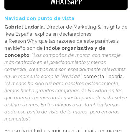
WHATSAPP
Navidad con punto de vista
Gabriel Ladaria
, Director de Marketing & Insights de
Ikea España, explica en declaraciones
a
Reason
.
Why
que las razones de este paréntesis
navideño son de
índole organizativa y de
concepto
.
"Las campañas de marca, con mensaje
más centrado en el posicionamiento y menos
comercial, creemos que son especialmente relevantes
en un momento como la Navidad",
comenta Ladaria.
“Al menos ha sido así para nosotros históricamente,
hemos hecho grandes campañas de Navidad en las
que además hemos dado nuestro punto de vista sobre
distintos temas. En los últimos años también hemos
dado ese punto de vista de la marca, pero en otros
momentos”.
En eso ha influido, según cuenta Ladaria, en que en