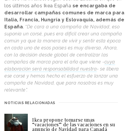
los últimos años Ikea España
se encargaba de
desarrollar campañas comunes de marca para
Italia, Francia, Hungría y Eslovaquia, además de
España
.
“De cara a una campaña de Navidad, eso
suponía un corsé, pues era difícil crear una campaña
común ya que la manera de vivir y sentir esta época
en cada uno de esos países es muy diversa. Ahora,
con la decisión desde global de centralizar las
campañas de marca para el año que viene -
cuya
elaboración será responsabilidad nuestra
- se libera
ese corsé y hemos hecho el esfuerzo de lanzar una
campaña de Navidad, que para nosotros es muy
relevante”.
NOTICIAS RELACIONADAS
Ikea propone tomarse unas
“vacaciones” de las vacaciones en su
anuncio de Navidad para Canadá