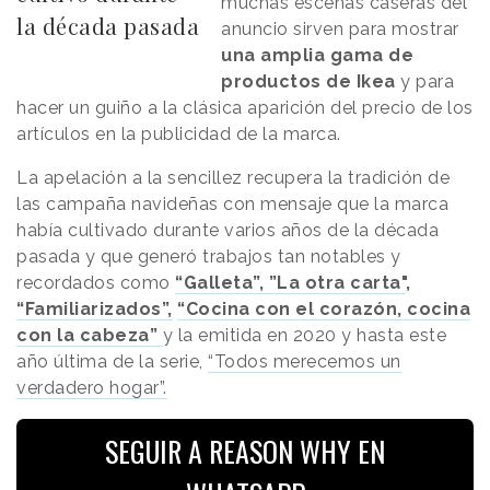
muchas escenas caseras del
la década pasada
anuncio sirven para mostrar
una amplia gama de
productos de Ikea
y para
hacer un guiño a la clásica aparición del precio de los
artículos en la publicidad de la marca.
La apelación a la sencillez recupera la tradición de
las campaña navideñas con mensaje que la marca
había cultivado durante varios años de la década
pasada y que generó trabajos tan notables y
recordados como
“Galleta”,
”La otra carta"
,
“Familiarizados”,
“Cocina con el corazón, cocina
con la cabeza”
y la emitida en 2020 y hasta este
año última de la serie,
“Todos merecemos un
verdadero hogar”.
SEGUIR A REASON WHY EN