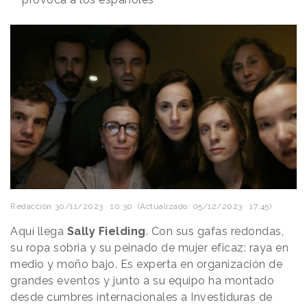
Redacción
30/11/2023 · 10:30
(Actualizado: 05/12/2023 · 17:45)
Aquí llega
Sally Fielding
. Con sus gafas redondas,
su ropa sobria y su peinado de mujer eficaz: raya en
medio y moño bajo. Es experta en organización de
grandes eventos y junto a su equipo ha montado
desde cumbres internacionales a Investiduras de