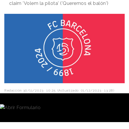
claim 'Volem la pilota' ('Queremos el balón')
Redacción
30/11/2023 · 10:25
(Actualizado: 01/12/2023 · 13:28)
El
FC Barcelona
ha cumplido 124 años, pero ha
asumido esta celebración pensando ya en la
siguiente. Y es que el 29 de noviembre de 2024
conmemorará su
125 aniversario,
un
acontecimiento que tilda de “
efeméride histórica
” y