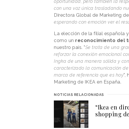
oportunidad, pero también la resp
con una voz única trasladando nue
Directora Global de Marketing de
esperando con emoción ver el res
La elección de la filial español
como un
reconocimiento del 
nuestro país. "
Se trata de una gra
reforzar la conexión emocional co
Ingka de una manera sólida y cons
caracterizado la comunicación de
marca de referencia que es hoy
”,
Marketing de IKEA en España.
NOTICIAS RELACIONADAS
“Ikea en dir
shopping de 