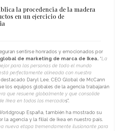
ública la procedencia de la madera
ctos en un ejercicio de
ia
aseguran sentirse honrados y emocionados por
 global de marketing de marca de Ikea.
“
La
mejor para las personas de todo el mundo
está perfectamente alineada con nuestra
a destacado Daryl Lee, CEO Global de McCann
 los equipos globales de la agencia trabajarán
ra que resuene globalmente y que consolide
 de Ikea en todos los mercado
s".
orldgroup España, también ha mostrado su
 la agencia y la filial de Ikea en nuestro país.
na nueva etapa tremendamente ilusionante para