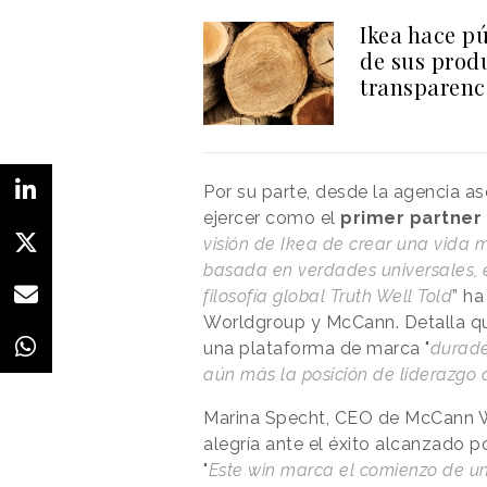
Ikea hace p
de sus produ
transparenc
Por su parte, desde la agencia 
ejercer como el
primer partner
visión de Ikea de crear una vida 
basada en verdades universales, 
filosofía global Truth Well Told
” h
Worldgroup y McCann. Detalla que
una plataforma de marca "
durade
aún más la posición de liderazgo
Marina Specht, CEO de McCann W
alegría ante el éxito alcanzado por
"
Este win marca el comienzo de u