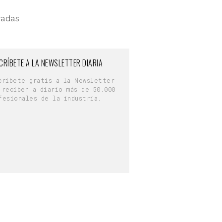
radas
CRÍBETE A LA NEWSLETTER DIARIA
críbete gratis a la Newsletter
 reciben a diario más de 50.000
fesionales de la industria.