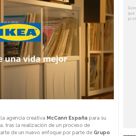
Sus
que
pro
 la agencia creativa
McCann España
para su
 tras la realización de un proceso de
arte de un nuevo enfoque por parte de
Grupo