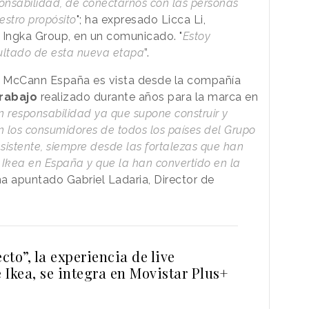
onsabilidad, de conectarnos con las personas
stro propósito
"; ha expresado Licca Li,
 Ingka Group, en un comunicado. "
Estoy
ultado de esta nueva etapa
”.
a y McCann España es vista desde la compañía
trabajo
realizado durante años para la marca en
n responsabilidad ya que supone construir y
n los consumidores de todos los países del Grupo
istente, siempre desde las fortalezas que han
 Ikea en España y que la han convertido en la
 ha apuntado Gabriel Ladaria, Director de
ecto”, la experiencia de live
Ikea, se integra en Movistar Plus+