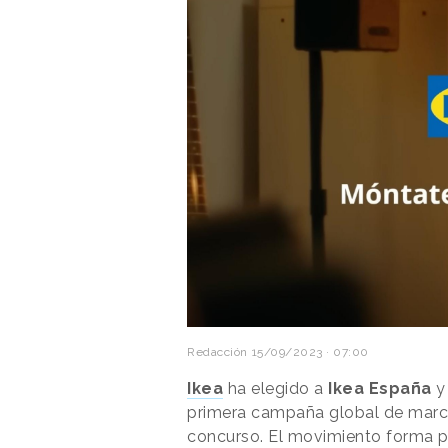
Redacción
15/09/2023 · 07:00
Ikea
ha elegido a
Ikea España
y
primera campaña global de marca,
concurso. El movimiento forma p