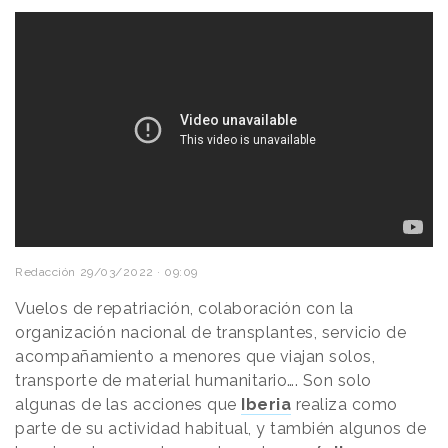
Redacción
29/03/2022 · 09:09
Vuelos de repatriación, colaboración con la
organización nacional de transplantes, servicio de
acompañamiento a menores que viajan solos,
transporte de material humanitario…. Son solo
algunas de las acciones que
Iberia
realiza como
parte de su actividad habitual, y también algunos de