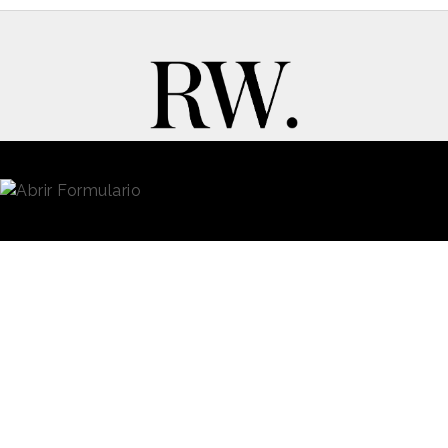
New Business y Publicidad
Contacto
© 2026 Reason Why
Dirección:
Calle Antonio Pirala 29. Madrid, 28017
Teléfono:
91 8057172