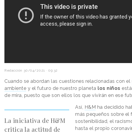
Redacción
30/04/2021 · 09:32
Cuando se abordan las cuestiones relacionadas con el
ambiente
y el futuro de nuestro planeta
los niños
está
de mira, puesto que son ellos los que vivirán en ese futu
Así,
H&M
ha decidido hab
más pequeños sobre el f
La iniciativa de H&M
sostenibilidad, el racism
critica la actitud de
hasta el propio coronavi