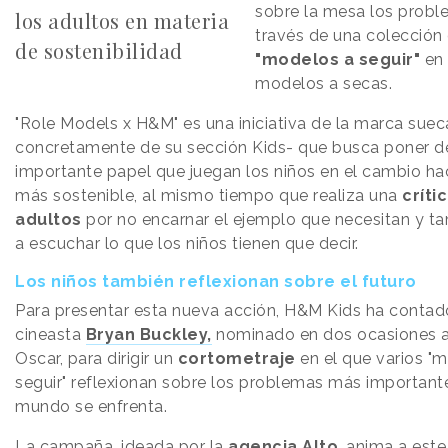
sobre la mesa los probl
los adultos en materia
través de una colección
de sostenibilidad
"modelos a seguir"
en 
modelos a secas.
"Role Models x H&M" es una iniciativa de la marca suec
concretamente de su sección Kids- que busca poner de
importante papel que juegan los niños en el cambio hac
más sostenible, al mismo tiempo que realiza una
críti
adultos
por no encarnar el ejemplo que necesitan y t
a escuchar lo que los niños tienen que decir.
Los niños también reflexionan sobre el futuro
Para presentar esta nueva acción, H&M Kids ha contad
cineasta
Bryan Buckley,
nominado en dos ocasiones a
Oscar, para dirigir un
cortometraje
en el que varios "
seguir" reflexionan sobre los problemas más importante
mundo se enfrenta.
La campaña, ideada por la
agencia Alto
, anima a este