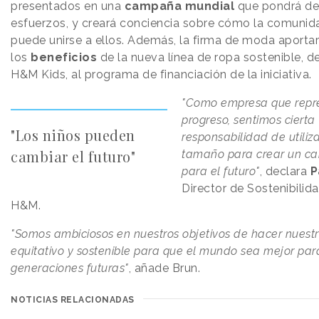
presentados en una
campaña mundial
que pondrá de 
esfuerzos, y creará conciencia sobre cómo la comunid
puede unirse a ellos. Además, la firma de moda aporta
los
beneficios
de la nueva línea de ropa sostenible, de
H&M Kids, al programa de financiación de la iniciativa.
"Como empresa que repre
progreso, sentimos cierta
"Los niños pueden
responsabilidad de utiliz
cambiar el futuro"
tamaño para crear un ca
para el futuro"
, declara
P
Director de Sostenibilid
H&M.
"Somos ambiciosos en nuestros objetivos de hacer nuest
equitativo y sostenible para que el mundo sea mejor par
generaciones futuras"
, añade Brun.
NOTICIAS RELACIONADAS