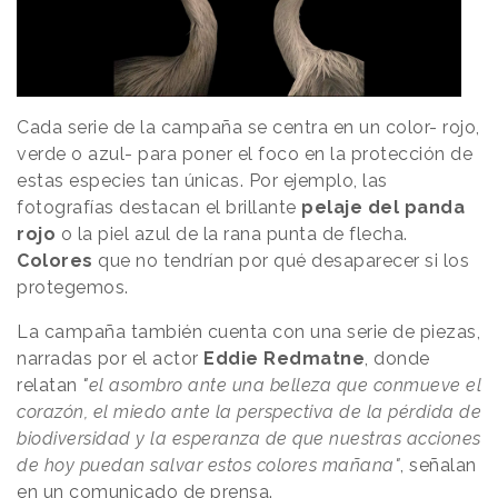
Cada serie de la campaña se centra en un color- rojo,
verde o azul- para poner el foco en la protección de
estas especies tan únicas. Por ejemplo, las
fotografías destacan el brillante
pelaje del panda
rojo
o la piel azul de la rana punta de flecha.
Colores
que no tendrían por qué desaparecer si los
protegemos.
La campaña también cuenta con una serie de piezas,
narradas por el actor
Eddie Redmatne
, donde
relatan
"
el asombro ante una belleza que conmueve el
corazón, el miedo ante la perspectiva de la pérdida de
biodiversidad y la esperanza de que nuestras acciones
de hoy puedan salvar estos colores mañana"
, señalan
en un comunicado de prensa.