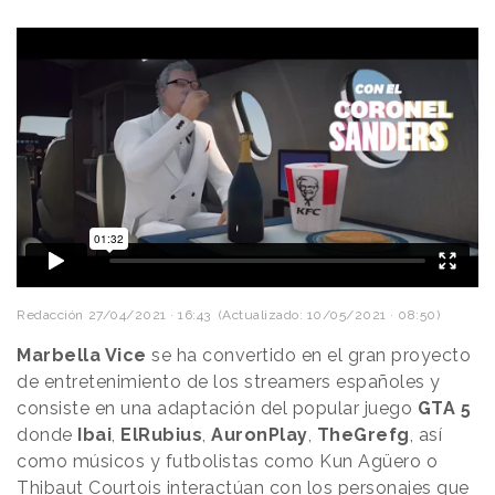
Redacción
27/04/2021 · 16:43
(Actualizado: 10/05/2021 · 08:50)
Marbella Vice
se ha convertido en el gran proyecto
de entretenimiento de los streamers españoles y
consiste en una adaptación del popular juego
GTA 5
donde
Ibai
,
ElRubius
,
AuronPlay
,
TheGrefg
, así
como músicos y futbolistas como Kun Agüero o
Thibaut Courtois interactúan con los personajes que