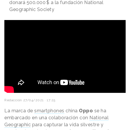
donará 500.000 $ a la fundación National
Geographic Society
Redacción
27/04/2021 · 17:25
La marca de
smartphones
china
Oppo
se ha
embarcado en una colaboración con
National
Geographic
para capturar la vida silvestre y