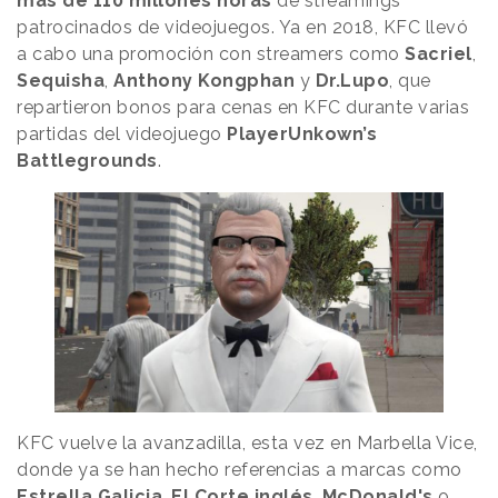
más de 110 millones horas
de streamings
patrocinados de videojuegos. Ya en 2018, KFC llevó
a cabo una promoción con streamers como
Sacriel
,
Sequisha
,
Anthony Kongphan
y
Dr.Lupo
, que
repartieron bonos para cenas en KFC durante varias
partidas del videojuego
PlayerUnkown’s
Battlegrounds
.
KFC vuelve la avanzadilla, esta vez en Marbella Vice,
donde ya se han hecho referencias a marcas como
Estrella Galicia
,
El Corte inglés
,
McDonald's
o