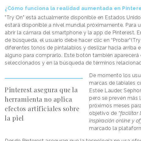
¿Cómo funciona la realidad aumentada en Pinter
"Try On" está actualmente disponible en Estados Unid
estará disponible a nivel mundial próximamente. Para uti
abrir la cámara del smartphone y la app de Pinterest. E
de búsqueda, el usuario debe hacer clic en “Probar”(Try
diferentes tonos de pintalabios y deslizar hacia arriba 
alguno para comprarlo. Este botón también aparecerá
seleccionados y en la búsqueda de términos relaciona
De momento los usu
marcas de labiales 
Pinterest asegura que la
Estée Lauder, Sephor
herramienta no aplica
pero se prevén más 
próximos meses para
efectos artificiales sobre
objetivo de
“facilitar
la piel
inspiración online y of
marcado la platafor
Desde Pinterest aseguran que la tecnología no usa efe