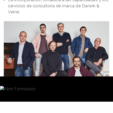
servicios de consultoría de marca de Darwin &
Verne
Redacción
19/01/2022 · 10:00
De izquierda a derecha, de pie, Alberto Martínez, Adrián
Ballester, Miguel Pereira y Álvaro Justribó. Sentados, Carlos Sanz
de Andino, Rafael Magaña y Nacho Huidobro.