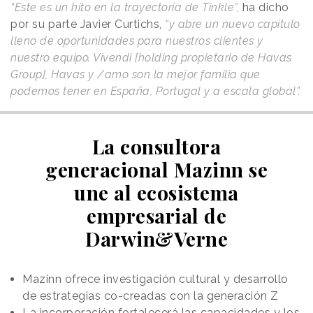
“Este es un hito en la trayectoria de Tinkle”,
ha dicho
por su parte Javier Curtichs,
“y abre un nuevo capítulo
lleno de oportunidades para nuestros clientes y
nuestro equipo. Vivendi [holding propietario de Havas
Group], Havas y /amo son la mejor familia que
podemos tener en España, Portugal y a escala global”.
La consultora
generacional Mazinn se
une al ecosistema
empresarial de
Darwin&Verne
Mazinn ofrece investigación cultural y desarrollo
de estrategias co-creadas con la generación Z
La incorporación fortalecerá las capacidades y los