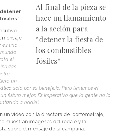
n
Al final de la pieza se
“detener
hace un llamamiento
fósiles”.
a la acción para
jecutivo
“detener la fiesta de
l mensaje
e es una
los combustibles
n mundo
fósiles”
rata el
minadas
stro
tiera un
mática solo por su beneficio. Pero tenemos el
un futuro mejor. Es imperativo que la gente no lo
antizado a nadie”.
un vídeo con la directora del cortometraje,
 se muestran imágenes del rodaje y la
ista sobre el mensaje de la campaña.