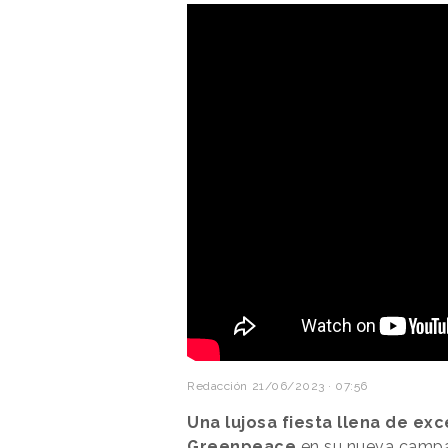
Redacción
21/06/2023 · 07:56
Una lujosa fiesta llena de exc
Greenpeace
en su nueva campañ