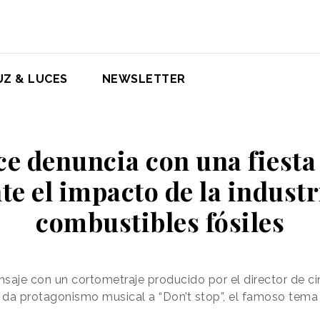
UZ & LUCES
NEWSLETTER
e denuncia con una fiesta 
e el impacto de la industr
combustibles fósiles
nsaje con un cortometraje producido por el director de 
r, da protagonismo musical a “Don’t stop”, el famoso te