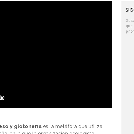
SUS
Sus
que
pro
eso y glotonería
es la metáfora que utiliza
a, en la que la organización ecologista