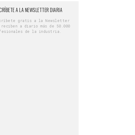
CRÍBETE A LA NEWSLETTER DIARIA
críbete gratis a la Newsletter
 reciben a diario más de 50.000
fesionales de la industria.