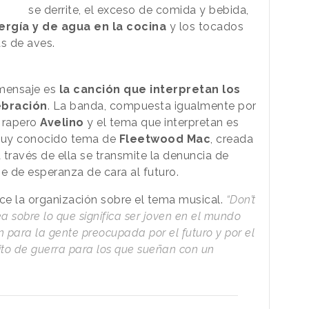
se derrite, el exceso de comida y bebida,
rgía y de agua en la cocina
y los tocados
s de aves.
mensaje es
la canción que interpretan los
ebración
. La banda, compuesta igualmente por
l rapero
Avelino
y el tema que interpretan es
uy conocido tema de
Fleetwood Mac
, creada
 través de ella se transmite la denuncia de
e de esperanza de cara al futuro.
ice la organización sobre el tema musical.
“Don’t
 sobre lo que significa ser joven en el mundo
n para la gente preocupada por el futuro y por el
ito de guerra para los que sueñan con un