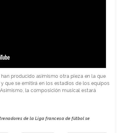
han producido asimismo otra pieza en la que
y que se emitirá en los estadios de los equipos
. Asimismo, la composición musical estará
trenadores de la Liga francesa de fútbol se