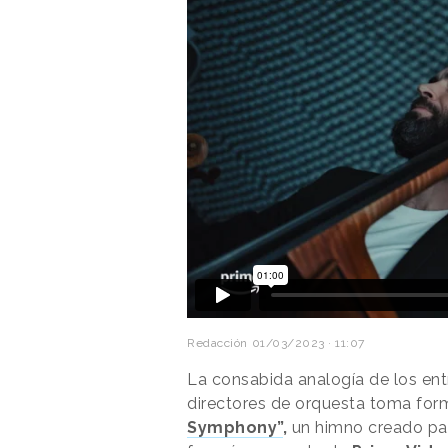
Redacción
01/03/2023 · 11:07
La consabida analogía de los en
directores de orquesta toma for
Symphony”
,
un himno creado par