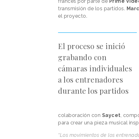
francés por parte de
Prime Vide
transmisión de los partidos.
Marc
el proyecto.
El proceso se inició
grabando con
cámaras individuales
a los entrenadores
durante los partidos
colaboración con
Saycet
, compo
para crear una pìeza musical insp
“Los movimientos de los entrenado