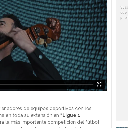
Sus
que
pro
trenadores de equipos deportivos con los
ma en toda su extensión en
“Ligue 1
a la más importante competición del fútbol