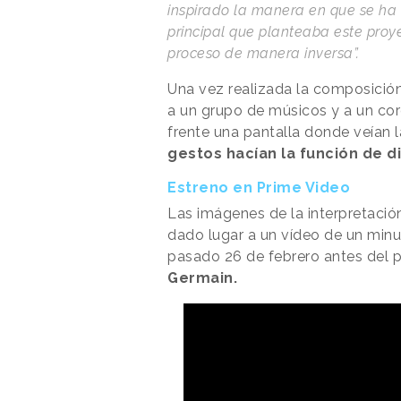
inspirado la manera en que se ha e
principal que planteaba este proy
proceso de manera inversa”.
Una vez realizada la composición
a un grupo de músicos y a un cor
frente una pantalla donde veían 
gestos hacían la función de d
Estreno en Prime Video
Las imágenes de la interpretaci
dado lugar a un vídeo de un minu
pasado 26 de febrero antes del 
Germain.