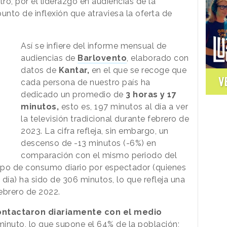
o, por el liderazgo en audiencias de la
unto de inflexión que atraviesa la oferta de
Así se infiere del informe mensual de
audiencias de
Barlovento
, elaborado con
datos de
Kantar,
en el que se recoge que
V
cada persona de nuestro país ha
dedicado un promedio de
3 horas y 17
minutos,
esto es, 197 minutos al día a ver
la televisión tradicional durante febrero de
2023. La cifra refleja, sin embargo, un
descenso de -13 minutos (-6%) en
comparación con el mismo periodo del
mpo de consumo diario por espectador (quienes
día) ha sido de 306 minutos, lo que refleja una
febrero de 2022.
ontactaron diariamente con el medio
inuto, lo que supone el 64% de la población;