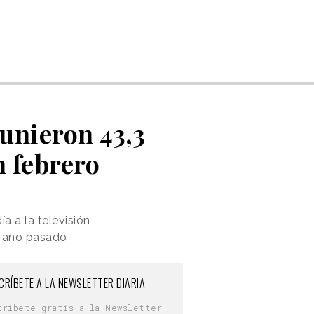
eunieron 43,3
n febrero
a a la televisión
l año pasado
CRÍBETE A LA NEWSLETTER DIARIA
críbete gratis a la Newsletter