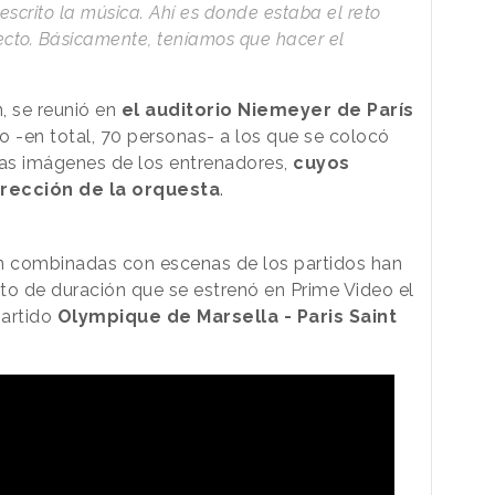
scrito la música. Ahí es donde estaba el reto
ecto. Básicamente, teníamos que hacer el
, se reunió en
el auditorio Niemeyer de París
o -en total, 70 personas- a los que se colocó
las imágenes de los entrenadores,
cuyos
irección de la orquesta
.
ón combinadas con escenas de los partidos han
to de duración que se estrenó en Prime Video el
partido
Olympique de Marsella - Paris Saint