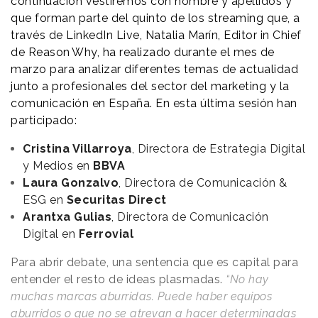
continuación vestiremos con nombre y apellidos y
que forman parte del quinto de los streaming que, a
través de LinkedIn Live, Natalia Marín, Editor in Chief
de
Reason
.
Why
, ha realizado durante el mes de
marzo para analizar diferentes temas de actualidad
junto a profesionales del sector del marketing y la
comunicación en España. En esta última sesión han
participado:
Cristina Villarroya
, Directora de Estrategia Digital
y Medios en
BBVA
Laura Gonzalvo
, Directora de Comunicación &
ESG en
Securitas Direct
Arantxa Gulias
, Directora de Comunicación
Digital en
Ferrovial
Para abrir debate, una sentencia que es capital para
entender el resto de ideas plasmadas.
“No hay
muchas marcas aburridas. Puede haber equipos
aburridos o que no se atrevan a hacer determinadas