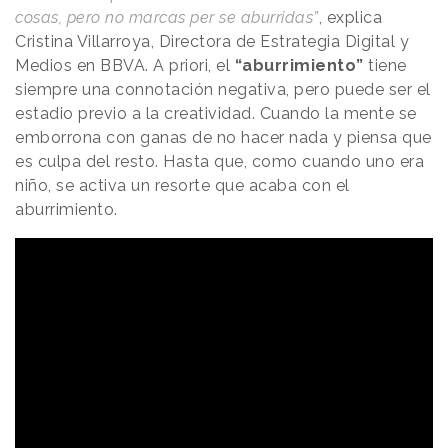
cosas, pero no marcas per se aburridas”
, explica
Cristina Villarroya, Directora de Estrategia Digital y
Medios en BBVA. A priori, el
“aburrimiento”
tiene
siempre una connotación negativa, pero puede ser el
estadio previo a la creatividad. Cuando la mente se
emborrona con ganas de no hacer nada y piensa que
es culpa del resto. Hasta que, como cuando uno era
niño, se activa un resorte que acaba con el
aburrimiento.