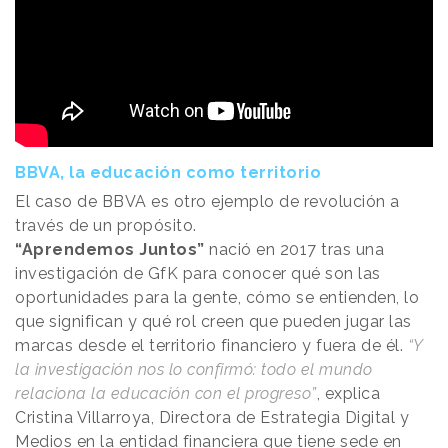
BBVA, la educación como territorio
El caso de BBVA es otro ejemplo de revolución a
través de un propósito.
“Aprendemos Juntos”
nació en 2017 tras una
investigación de GfK para conocer qué son las
oportunidades para la gente, cómo se entienden, lo
que significan y qué rol creen que pueden jugar las
marcas desde el territorio financiero y fuera de él.
“Y
la investigación nos lo confirmó: todo el mundo
relaciona la educación con el progreso”
, explica
Cristina Villarroya, Directora de Estrategia Digital y
Medios en la entidad financiera que tiene sede en