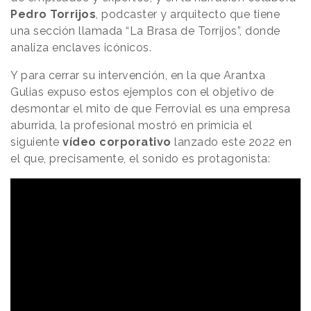
Pedro Torrijos
, podcaster y arquitecto que tiene
una sección llamada “La Brasa de Torrijos”, donde
analiza enclaves icónicos.
Y para cerrar su intervención, en la que Arantxa
Gulias expuso estos ejemplos con el objetivo de
desmontar el mito de que Ferrovial es una empresa
aburrida, la profesional mostró en primicia el
siguiente
vídeo corporativo
lanzado este 2022 en
el que, precisamente, el sonido es protagonista: