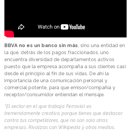
BBVA no es un banco sin más
, sino una entidad en
la que, detrás de los pagos fraccionados, uno
encuentra diversidad de departamentos activos
puesto que la empresa acompaña a sus clientes casi
desde el principio al fin de sus vidas. De ahí la
importancia de una comunicación personal y
comercial potente, para que emisor/compañía y
receptor/consumidor entiendan el mensaje.
“El sector en el que trabaja Ferrovial es
tremendamente creativo, porque tienes que destacar
contra tus competidores, que no son solo otras
empresas. Rivalizas con Wikipedia y otros medios.