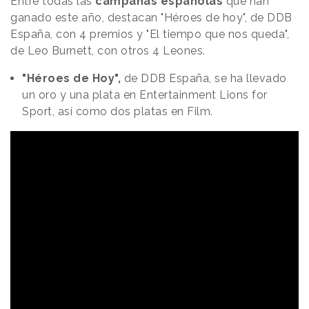
Entre todas las
campañas españolas
que han
ganado este año, destacan "Héroes de hoy", de DDB
España, con 4 premios y "El tiempo que nos queda",
de Leo Burnett, con otros 4 Leones.
"Héroes de Hoy",
de DDB España, se ha llevado
un oro y una plata en Entertainment Lions for
Sport, así como dos platas en Film.