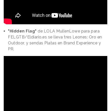
"Hidden Flag"
de LOLA MullenLowe para para
FELGTB/Eldiario.es se lleva tres Leones: Oro en
Outdoor, y sendas Platas en Brand Experience y
PR.