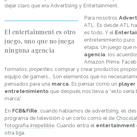
dejar claro que era Advertising y Entertainment.
Para nosotros
Advert
ATL. Es desde ATL ha
El entertainment es otro
es todo. Y el
Enterta
juego, uno que no juega
entretenimiento puro, 
etapa. Un juego que n
ninguna agencia
agencia
: los acuerdo
Amazon Prime, Faceb
formatos,
properties
, comprar y crear productos propio
equipo de gamers... Son elementos que no necesariam
pensados para una
marca
. Es pensar como un
player
entretenimiento
que después nos lleva a “esto sería 
marca”.
En
FCB&FiRe
, cuando hablamos de advertising, es des
programa de televisión o un corto como el de
Chocola
fotografía irrepetible
. Cuando entra el
entertainment
otra liga.