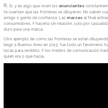
R.
Sí, y es algo que viven los
anunciantes
constanteme
te cuentan que las fronteras se diluyeron. No saben c
amigo o gente de confianza. Las
marcas
al final entra
consumidores. Y hacerlo sin relación, solo por casualid
duro para una marca.
Otro ejemplo de cómo las fronteras se están diluyend
llegó a Buenos Aires en 2015, fue todo un fenómeno: h
locas para recibirlo. Y los medios de comunicación trad
quién era o qué hacía.