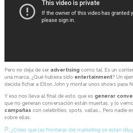
Pero no deja de ser
advertising
como tal. Es un conte
una marca. ¿Qué hubiera sido
entertainment
? Un eje
decida fichar a Elton John y montar unos shows para N
Y eso nos lleva al final de esto, que es
generar conve
que no generan conversación están muertas, y lo vemo
campañas
con celebrities, spots, vallas... Pero nadie 
sobre ellas.
P
.
¿Crees que las fronteras del marketing se están dil