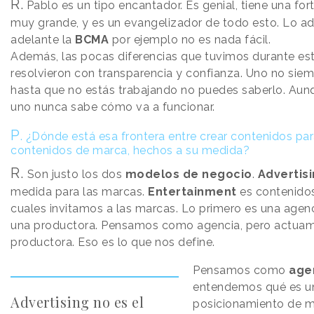
R.
Pablo es un tipo encantador. Es genial, tiene una fo
muy grande, y es un evangelizador de todo esto. Lo ad
adelante la
BCMA
por ejemplo no es nada fácil.
Además, las pocas diferencias que tuvimos durante es
resolvieron con transparencia y confianza. Uno no siem
hasta que no estás trabajando no puedes saberlo. Aun
uno nunca sabe cómo va a funcionar.
P
.
¿Dónde está esa frontera entre crear contenidos par
contenidos de marca, hechos a su medida?
R.
Son justo los dos
modelos de negocio
.
Advertis
medida para las marcas.
Entertainment
es contenidos
cuales invitamos a las marcas. Lo primero es una agenci
una productora. Pensamos como agencia, pero actu
productora. Eso es lo que nos define.
Pensamos como
age
entendemos qué es un 
Advertising no es el
posicionamiento de m