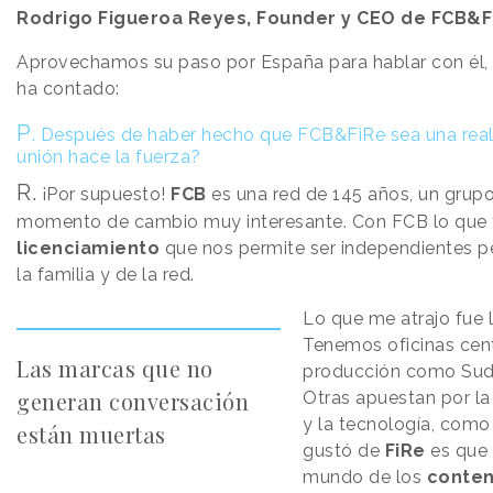
Rodrigo Figueroa Reyes, Founder y CEO de FCB&F
Aprovechamos su paso por España para hablar con él, 
ha contado:
P
.
Después de haber hecho que FCB&FiRe sea una realid
unión hace la fuerza?
R.
¡Por supuesto!
FCB
es una red de 145 años, un grupo
momento de cambio muy interesante. Con FCB lo que
licenciamiento
que nos permite ser independientes p
la familia y de la red.
Lo que me atrajo fue 
Tenemos oficinas cent
Las marcas que no
producción como Sudá
generan conversación
Otras apuestan por la I
y la tecnología, como 
están muertas
gustó de
FiRe
es que 
mundo de los
conten