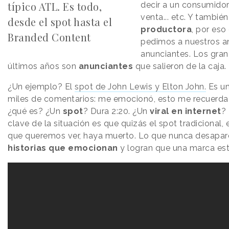
típico ATL. Es todo,
decir a un consumidor,
venta... etc. Y tamb
desde el spot hasta el
productora
, por eso
Branded Content
pedimos a nuestros an
anunciantes. Los gran
últimos años son
anunciantes
que salieron de la caja.
¿Un ejemplo? El
spot de John Lewis y Elton John.
Es un
miles de comentarios: me emocionó, esto me recuerda a
¿qué es? ¿Un
spot
? Dura 2:20. ¿Un
viral en internet
?
clave de la situación es que quizás el spot tradicional, 
que queremos ver, haya muerto. Lo que nunca desapar
historias que emocionan
y logran que una marca est