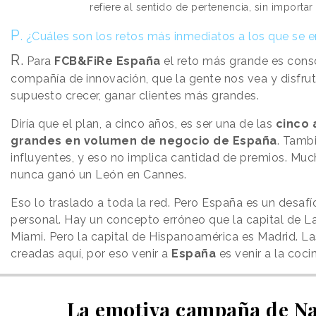
refiere al sentido de pertenencia, sin importar
P
.
¿Cuáles son los retos más inmediatos a los que se
R.
Para
FCB&FiRe España
el reto más grande es con
compañía de innovación, que la gente nos vea y disfrute
supuesto crecer, ganar clientes más grandes.
Diría que el plan, a cinco años, es ser una de las
cinco 
grandes en volumen de negocio de España
. Tamb
influyentes, y eso no implica cantidad de premios. Muc
nunca ganó un León en Cannes.
Eso lo traslado a toda la red. Pero España es un desafío
personal. Hay un concepto erróneo que la capital de L
Miami. Pero la capital de Hispanoamérica es Madrid. L
creadas aquí, por eso venir a
España
es venir a la coci
La emotiva campaña de Na