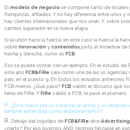
El
modelo de negocio
se compone tanto de locales
franquicias, afiliados. Y no hay diferencia entre unos y 
hay clientes internacionales que nos unen. Y, sobre to
cambio superador en la nueva etapa.
Si la unión hace la fuerza, en este caso la fuerza la ha
sobre
innovación
y
contenidos
junto al
knowhow
de 
hecha y derecha, como es
FCB
.
Eso se puede contar con un ejemplo. En el estudio de
este año
FCB&FiRe
sale como una de las 10 agencias 
país, en el puesto 9. En todos los estudios anteriores F
FCB menos. ¿Qué pasó?
FCB
validó el discurso que t
tenía de FiRe. Y
FiRe
validó a FCB, le pasó el plumero.
P
.
¿Esta nueva red va a marcar un antes y un después e
también entendida como entretenimiento?
R.
Debajo del logotipo de
FCB&FiRe
dice
Advertising
¿cierto? Por eso pusimos
AND
. Hicimos hincapié en e