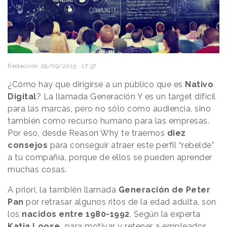
Redacción
29/09/2015 · 17:37
¿Cómo hay que dirigirse a un público que es
Nativo
Digital
? La llamada Generación Y es un target difícil
para las marcas, pero no sólo como audiencia, sino
también como recurso humano para las empresas.
Por eso, desde Reason Why te traemos
diez
consejos
para conseguir atraer este perfil “rebelde”
a tu compañía, porque de ellos se pueden aprender
muchas cosas.
A priori, la también llamada
Generación de Peter
Pan
por retrasar algunos ritos de la edad adulta, son
los
nacidos entre 1980-1992
. Según la experta
Katja Loose,
para motivar y retener a empleados