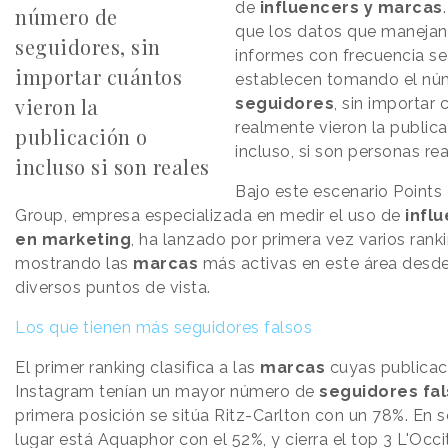
de
influencers y marcas
número de
que los datos que manejan
seguidores, sin
informes con frecuencia se
importar cuántos
establecen tomando el nú
vieron la
seguidores
, sin importar
realmente vieron la publica
publicación o
incluso, si son personas rea
incluso si son reales
Bajo este escenario Points
Group, empresa especializada en medir el uso de
infl
en marketing
, ha lanzado por primera vez varios rank
mostrando las
marcas
más activas en este área desd
diversos puntos de vista.
Los que tienen más seguidores falsos
El primer ranking clasifica a las
marcas
cuyas publicac
Instagram tenían un mayor número de
seguidores fa
primera posición se sitúa Ritz-Carlton con un 78%. En
lugar está Aquaphor con el 52%, y cierra el top 3 L'Occ