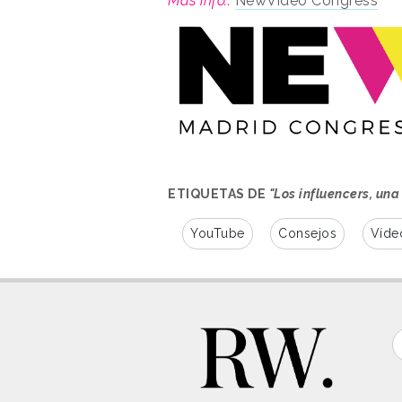
Más info.:
NewVideo Congress
ETIQUETAS DE
"Los influencers, un
YouTube
Consejos
Víde