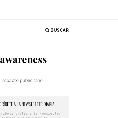
BUSCAR
 awareness
 impacto publicitario
CRÍBETE A LA NEWSLETTER DIARIA
críbete gratis a la Newsletter
 reciben a diario más de 50.000