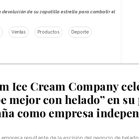
en movimiento. A cambio, los miembros
del programa de fidelización reciben
 devolución de su zapatilla estrella para combatir el
1.000 puntos extra, que solo conservan si
cumplen el compromiso.
Ventas
Productos
Deporte
cciones en la experiencia de cliente, pero aquí
amienta estratégica de motivación”
, explica
eative Director de Rethink.
“Al cuestionar una
 devolución, nos apoyamos en una verdad
se preocupa de verdad por que sus clientes se
 de ser un vendedor y pasa a convertirse en un
 Ice Cream Company cele
be mejor con helado” en su
ña como empresa indepen
a empresa resultante de la escisión del negocio de helado