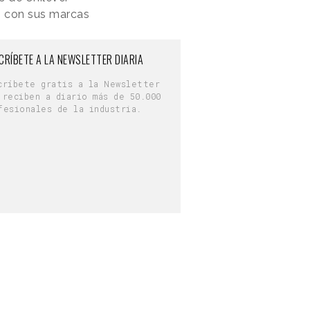
o con sus marcas
CRÍBETE A LA NEWSLETTER DIARIA
críbete gratis a la Newsletter
 reciben a diario más de 50.000
fesionales de la industria.