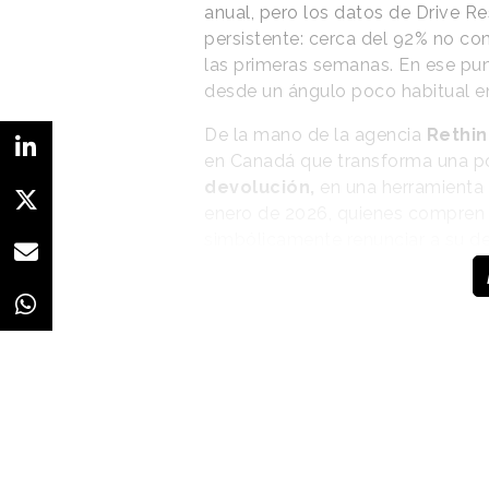
anual, pero los datos de Drive R
persistente: cerca del 92% no c
las primeras semanas. En ese pun
desde un ángulo poco habitual en 
De la mano de la agencia
Rethin
en Canadá que transforma una po
devolución,
en una herramienta d
enero de 2026, quienes compre
simbólicamente renunciar a su de
su resolución de mantenerse acti
“La marca deja de ser
un vendedor y pasa a
convertirse en un