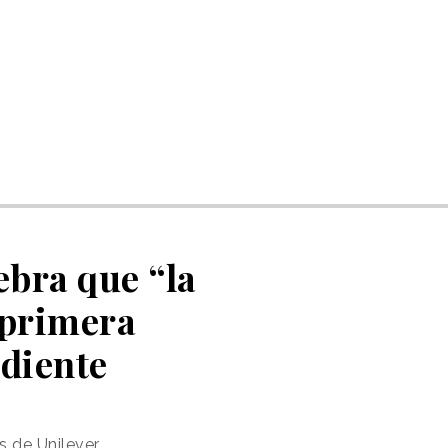
bra que “la
 primera
diente
s de Unilever