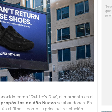
Sus
que
pro
onocido como “Quitter's Day”, el momento en el
s
propósitos de Año Nuevo
se abandonan. En
túa el fitness como su principal resolución