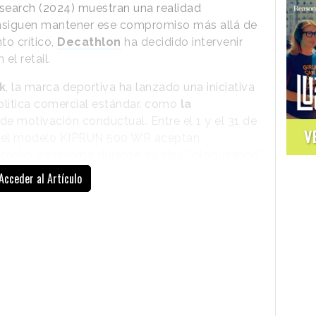
esearch (2024) muestran una realidad
onsiguen mantener ese compromiso más allá de
to crítico,
Decathlon
ha decidido intervenir
el retail.
k
, la marca deportiva ha lanzado una iniciativa
lítica comercial estándar. como
la
e motivación conductual. Entre el 1 y el 31 de
V
n el modelo KIPRUN 500 WR aceptan
recho de retorno durante 30 días, “bloqueando”
vos.
Acceder al Artículo
Lejos de buscar comodidad inmediata, la
acción introduce fricción de forma
explícita y consciente. En la página del
producto y en tienda, el consumidor
recibe un aviso claro:
al comprar la
zapatilla, se compromete a no
devolverla
como señal de que seguirá