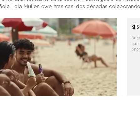
añola Lola Mullenlowe, tras casi dos décadas colaborand
SUS
Sus
que
pro